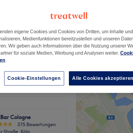
 Minute
enden eigene Cookies und Cookies von Dritten, um Inhalte un
10 €
nalisieren, Medienfunktionen bereitzustellen und unseren Date
15 €
ren. Wir geben auch Informationen über die Nutzung unserer W
artner für soziale Medien, Werbung und Analysen weiter.
Cooki
65 €
ehandlung) Ab
ien
90 €
ab
112,50 €
Cookie-Einstellungen
Alle Cookies akzeptiere
Spare bis zu 25%
 Bar Cologne
375 Bewertungen
r Straße, Köln