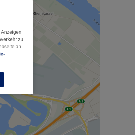
d Anzeigen
nverkehr zu
ebseite an
e-
n