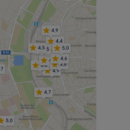
4,9
4,4
4,5
4,9
5,0
4,4
4,5
5,0
4,6
4,7
4,6
5,0
,7
4,9
4,7
5,0