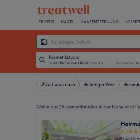
FRISEUR
NÄGEL
HAARENTFERNUNG
KOSMET
Kosmetikstudio
in der Nähe von Hiroshima-Nagasaki-Park, Köln
・
Beliebiges D
Sortieren nach
Beliebiger Preis
Besonde
Wähle aus 25
kosmetikstudios in der Nähe von Hi
Hairmo
4,7
Hiroshi