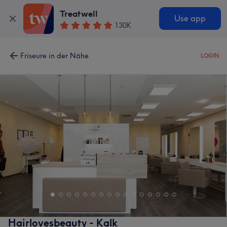
Treatwell
Use app
130K
Friseure in der Nähe
LOGIN
Hairlovesbeauty - Kalk