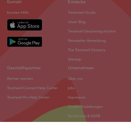
Kontakt
Entdecke
Kunden-Hilfe
Treatment Guide
Unser Blog
Treatwell Geschenkgutschein
Newsletter Anmeldung
The Treatwell Glossary
Sitemap
Geschäftspartner
Unternehmen
Partner werden
Über uns
Treatwell Connect Help Center
Jobs
Treatwell Pro Help Center
Impressum
Cookie-Einstellungen
Rechtliches & GDPR
Was unsere Kunden über Zübeyde sagen