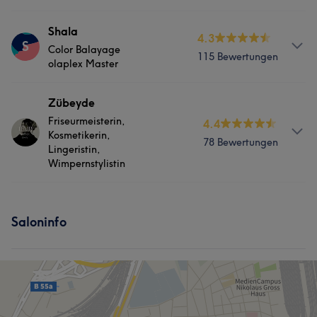
Services
Shala
4.3
S
Color Balayage
115 Bewertungen
Friseur
Gesicht
Haarentfernung
olaplex Master
Services
Zübeyde
Portfolio
Friseurmeisterin,
4.4
Friseur
Gesicht
Haarentfernung
Kosmetikerin,
78 Bewertungen
Lingeristin,
Wimpernstylistin
Portfolio
Services
Saloninfo
Friseur
Gesicht
Haarentfernung
Portfolio