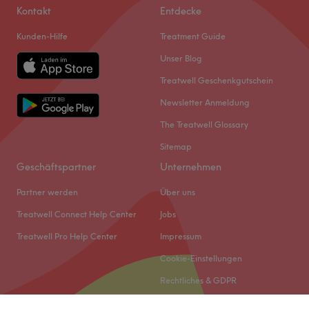
Kontakt
Entdecke
Kunden-Hilfe
Treatment Guide
Unser Blog
Treatwell Geschenkgutschein
Newsletter Anmeldung
The Treatwell Glossary
Sitemap
Geschäftspartner
Unternehmen
Partner werden
Über uns
Treatwell Connect Help Center
Jobs
Treatwell Pro Help Center
Impressum
Cookie-Einstellungen
Rechtliches & GDPR