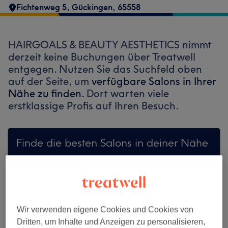
Fichtenweg 5
,
Gückingen
,
65558
HAIRGOALS & BEAUTY AESTHETICS nimmt
derzeit keine Buchungen über Treatwell
entgegen. Nutzen Sie das Suchfeld oben
auf der Seite, um
verfügbare Salons in Ihrer
Nähe zu finden.
Dort warten viele
erstklassige Profis auf Ihren Besuch.
Finde die besten Salons in deiner Nähe
Auf Treatwell finden
Wir verwenden eigene Cookies und Cookies von
Dritten, um Inhalte und Anzeigen zu personalisieren,