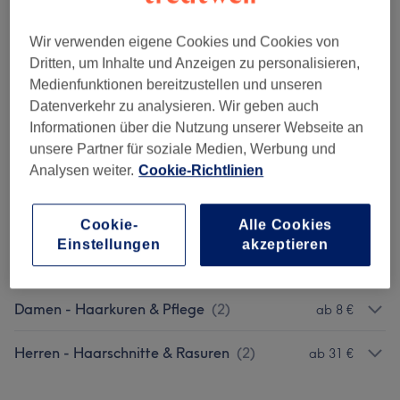
Alle Services
Wir verwenden eigene Cookies und Cookies von
Dritten, um Inhalte und Anzeigen zu personalisieren,
Damen - Haarschnitte & Stylings
(
3
)
ab 30 €
Medienfunktionen bereitzustellen und unseren
Datenverkehr zu analysieren. Wir geben auch
Damen - Colorationen, Schneiden &
ab 80 €
Informationen über die Nutzung unserer Webseite an
Föhnen
(
6
)
unsere Partner für soziale Medien, Werbung und
Analysen weiter.
Cookie-Richtlinien
Damen - Colorationen & Föhnen
(
4
)
ab 60 €
Damen - Colorationen & Farben
(
1
)
30 €
Cookie-
Alle Cookies
Einstellungen
akzeptieren
Damen - Zubuchbar Zur Farbbehandlung
(
1
)
40 €
Damen - Haarkuren & Pflege
(
2
)
ab 8 €
Herren - Haarschnitte & Rasuren
(
2
)
ab 31 €