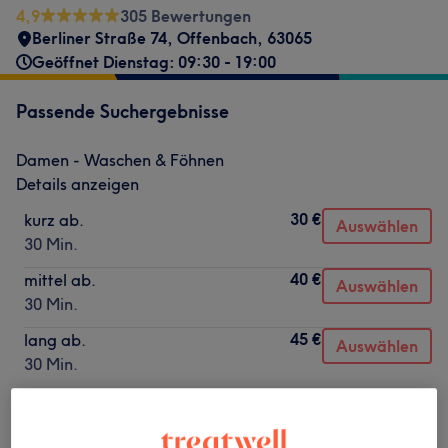
4,9
305 Bewertungen
Berliner Straße 74
,
Offenbach
,
63065
Geöffnet Dienstag: 09:30 - 19:00
Passende Suchergebnisse
Damen - Waschen & Föhnen
Details anzeigen
30 €
kurz ab.
Auswählen
30 Min.
40 €
mittel ab.
Auswählen
30 Min.
45 €
lang ab.
Auswählen
30 Min.
Nicht gefunden wonach du gesucht hast?