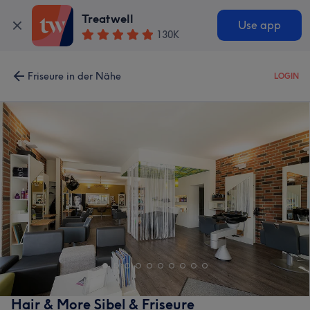
Treatwell
Use app
130K
Friseure in der Nähe
LOGIN
Hair & More Sibel & Friseure