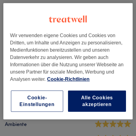
Damen - Haarschnitte & Stylings
(
3
)
ab 40 €
Haarkuren & Pflege
(
3
)
ab 15 €
Wir verwenden eigene Cookies und Cookies von
Damen - Farbe & Coloration
(
6
)
ab 50 €
Dritten, um Inhalte und Anzeigen zu personalisieren,
Medienfunktionen bereitzustellen und unseren
Herren - Haarschnitte & Stylings
(
2
)
ab 40 €
Datenverkehr zu analysieren. Wir geben auch
Informationen über die Nutzung unserer Webseite an
unsere Partner für soziale Medien, Werbung und
Salonbewertungen
Analysen weiter.
Cookie-Richtlinien
4,8
Cookie-
Alle Cookies
Einstellungen
akzeptieren
46 Bewertungen
Ambiente