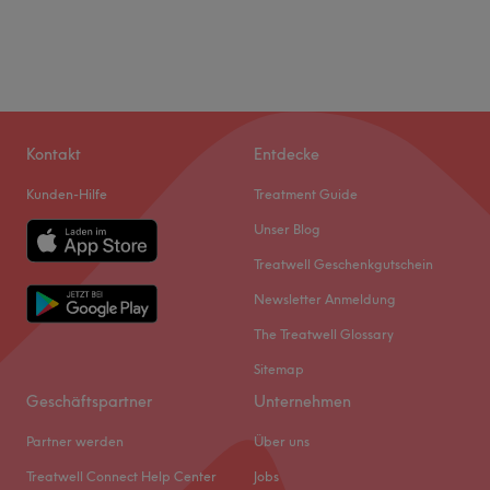
Kontakt
Entdecke
Kunden-Hilfe
Treatment Guide
Unser Blog
Treatwell Geschenkgutschein
Newsletter Anmeldung
The Treatwell Glossary
Sitemap
Geschäftspartner
Unternehmen
Partner werden
Über uns
Treatwell Connect Help Center
Jobs