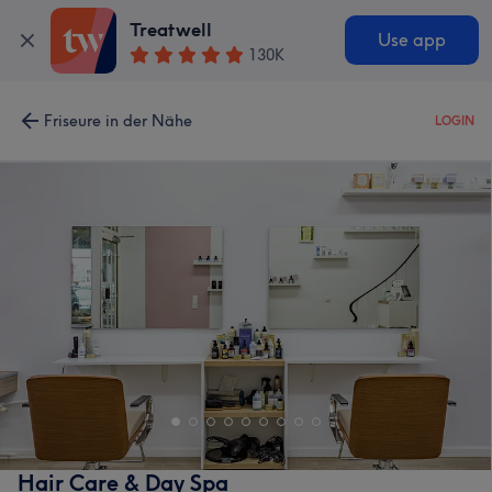
Treatwell
Use app
130K
Friseure in der Nähe
LOGIN
Hair Care & Day Spa