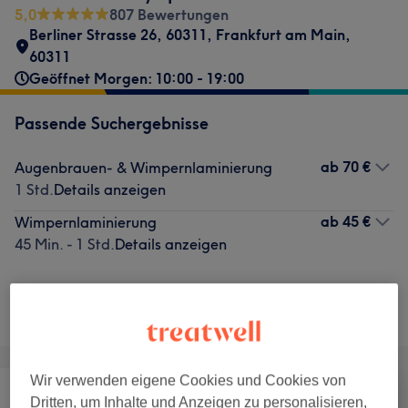
5,0
807 Bewertungen
Berliner Strasse 26
,
60311
,
Frankfurt am Main
,
60311
Geöffnet Morgen: 10:00 - 19:00
Passende Suchergebnisse
ab
70 €
Augenbrauen- & Wimpernlaminierung
1 Std.
Details anzeigen
ab
45 €
Wimpernlaminierung
45 Min. - 1 Std.
Details anzeigen
Nicht gefunden wonach du gesucht hast?
Alle Services
Wir verwenden eigene Cookies und Cookies von
Dritten, um Inhalte und Anzeigen zu personalisieren,