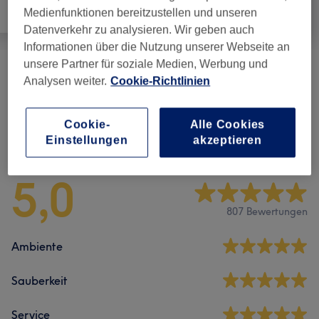
Medienfunktionen bereitzustellen und unseren
Alle
Friseur
Gesicht
Datenverkehr zu analysieren. Wir geben auch
Informationen über die Nutzung unserer Webseite an
unsere Partner für soziale Medien, Werbung und
Augenbrauen & Wimpern
(
3
)
ab 35 €
Analysen weiter.
Cookie-Richtlinien
Cookie-
Alle Cookies
Salonbewertungen
Einstellungen
akzeptieren
5,0
807 Bewertungen
Ambiente
Sauberkeit
Service