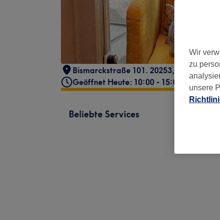
Wir verw
zu perso
Bismarckstraße 101. 20253, Hamburg
,
analysie
Geöffnet Heute: 10:00 - 15:00
unsere P
Richtlin
Beliebte Services