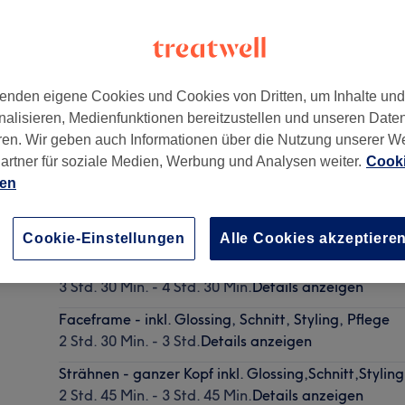
enden eigene Cookies und Cookies von Dritten, um Inhalte un
nalisieren, Medienfunktionen bereitzustellen und unseren Date
Hamburg
,
20253
ren. Wir geben auch Informationen über die Nutzung unserer W
artner für soziale Medien, Werbung und Analysen weiter.
Cooki
ien
Tressen oder Tape Extensions - Beratung
30 Min.
Details anzeigen
Cookie-Einstellungen
Alle Cookies akzeptiere
Balayage/Airtouch komplett - mit Schnitt+Styling
3 Std. 30 Min. - 4 Std. 30 Min.
Details anzeigen
Faceframe - inkl. Glossing, Schnitt, Styling, Pflege
2 Std. 30 Min. - 3 Std.
Details anzeigen
Strähnen - ganzer Kopf inkl. Glossing,Schnitt,Stylin
2 Std. 45 Min. - 3 Std. 45 Min.
Details anzeigen