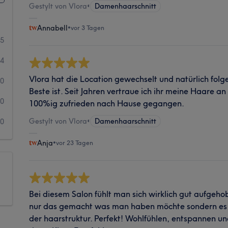
Gestylt von Vlora
•
Damenhaarschnitt
Annabell
•
vor 3 Tagen
15
4
Vlora hat die Location gewechselt und natürlich folge 
0
Beste ist. Seit Jahren vertraue ich ihr meine Haare an
0
100%ig zufrieden nach Hause gegangen.
Gestylt von Vlora
•
Damenhaarschnitt
0
Anja
•
vor 23 Tagen
Bei diesem Salon fühlt man sich wirklich gut aufgehob
nur das gemacht was man haben möchte sondern es 
der haarstruktur. Perfekt! Wohlfühlen, entspannen u