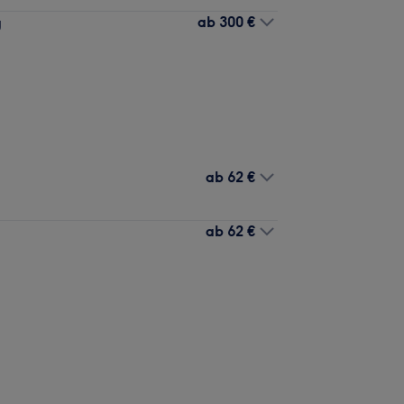
ab
300 €
g
ab
62 €
ab
62 €