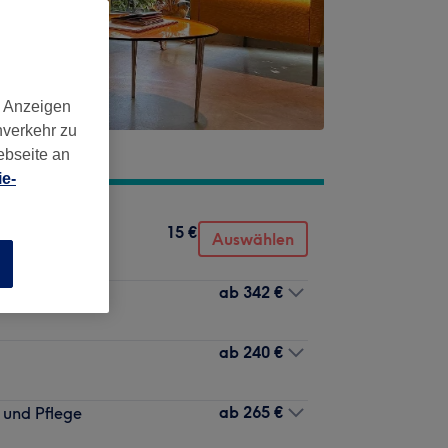
d Anzeigen
nverkehr zu
ebseite an
e-
15 €
Auswählen
n
ab
342 €
ab
240 €
ab
265 €
g und Pflege