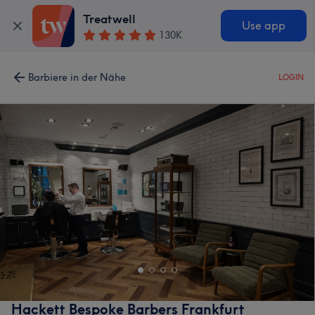
Treatwell
Use app
130K
Barbiere in der Nähe
LOGIN
Hackett Bespoke Barbers Frankfurt