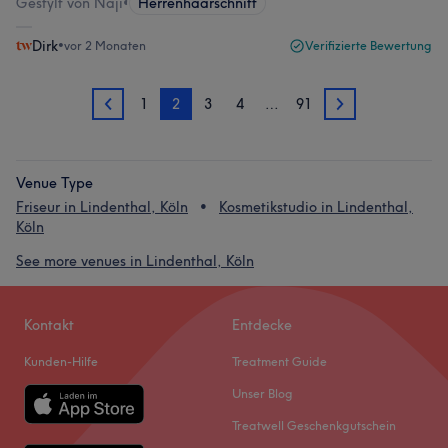
Gestylt von Naji
•
Herrenhaarschnitt
Dirk
•
vor 2 Monaten
Verifizierte Bewertung
1
2
3
4
…
91
1
3
Venue Type
Friseur in Lindenthal, Köln
Kosmetikstudio in Lindenthal,
Köln
See more venues in Lindenthal, Köln
Kontakt
Entdecke
Kunden-Hilfe
Treatment Guide
Unser Blog
Treatwell Geschenkgutschein