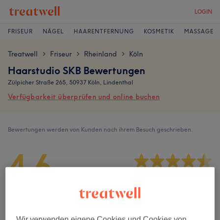
LOGIN
FRISEUR
NÄGEL
HAARENTFERNUNG
KOSMETIK
MASSAGE
Treatwell
Friseur
Rheinland
Köln
>
>
>
Haarstudio SKB Bewertungen
Zülpicher Straße 265, 50937 Köln, Lindenthal
Verfügbarkeit überprüfen und online buchen
Bewertungen werden von Kunden nach ihrem Besuch geschrieben.
4,6
534 Bewertungen
Ambiente
Wir verwenden eigene Cookies und Cookies von