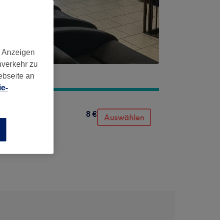
d Anzeigen
nverkehr zu
ebseite an
e-
8 €
Auswählen
n