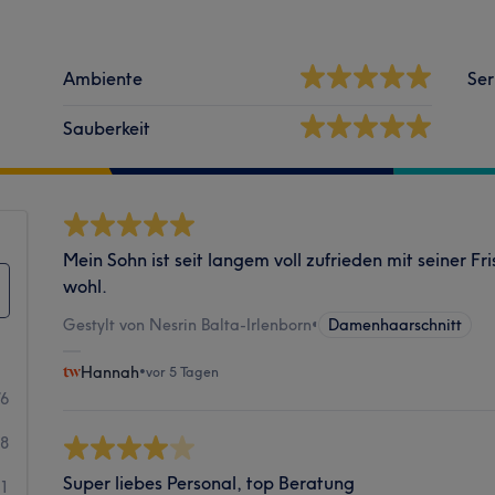
Ambiente
Ser
Sauberkeit
Mein Sohn ist seit langem voll zufrieden mit seiner Fris
wohl.
Gestylt von Nesrin Balta-Irlenborn
•
Damenhaarschnitt
Hannah
•
vor 5 Tagen
76
8
Super liebes Personal, top Beratung
1