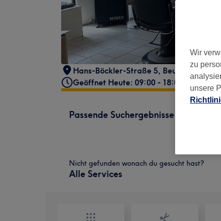
Wir verw
zu perso
Hans-Böckler-Straße 5
,
Beuel-Mitte
,
Bo
analysie
Geöffnet Heute: 09:00 - 18:00
unsere P
Richtlin
Passende Suchergebnisse
Nicht gefunden wonach du gesucht hast?
Alle Services