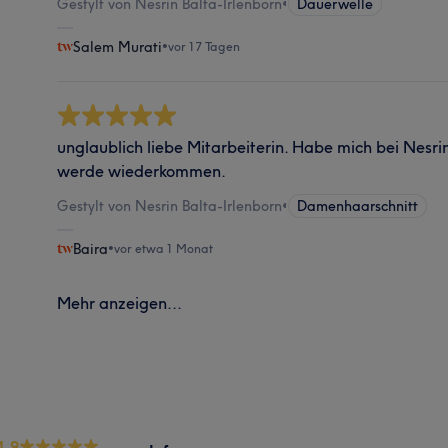
Gestylt von Nesrin Balta-Irlenborn
•
Dauerwelle
Salem Murati
•
vor 17 Tagen
unglaublich liebe Mitarbeiterin. Habe mich bei Nesri
werde wiederkommen.
Gestylt von Nesrin Balta-Irlenborn
•
Damenhaarschnitt
Baira
•
vor etwa 1 Monat
Mehr anzeigen...
4.9