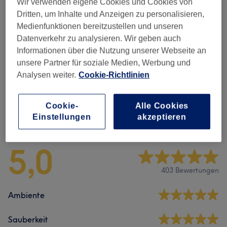
Wir verwenden eigene Cookies und Cookies von
Augenbrauen Formen & Design
(
2
)
ab 10 €
Dritten, um Inhalte und Anzeigen zu personalisieren,
Medienfunktionen bereitzustellen und unseren
Augenbrauen & Wimpern Färben
(
4
)
ab 10 €
Datenverkehr zu analysieren. Wir geben auch
Informationen über die Nutzung unserer Webseite an
Wimpernverlängerung &
unsere Partner für soziale Medien, Werbung und
ab 80 €
Wimpernlifting
(
3
)
Analysen weiter.
Cookie-Richtlinien
Cookie-
Alle Cookies
Salonbewertungen
Einstellungen
akzeptieren
5,0
403 Bewertungen
Ambiente
Sauberkeit