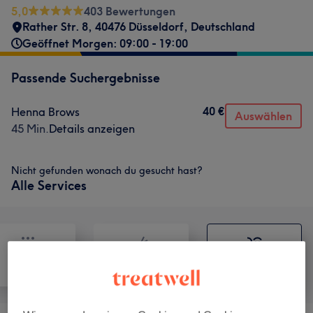
5,0
403 Bewertungen
Rather Str. 8, 40476 Düsseldorf, Deutschland
Geöffnet Morgen: 09:00 - 19:00
Passende Suchergebnisse
40 €
Henna Brows
Auswählen
45 Min.
Details anzeigen
Nicht gefunden wonach du gesucht hast?
Alle Services
Alle
Friseur
Gesicht