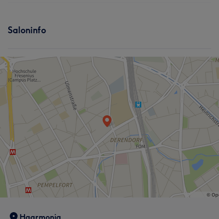
Services
Saloninfo
Friseur
Gesicht
Was unsere Kunden über Oxana sagen
Professionell
21
Sympathisch
17
Kompetent
14
Herzlich
12
Haarmonia