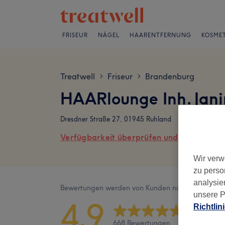
FRISEUR
NÄGEL
HAARENTFERNUNG
KOSMET
Treatwell
Friseur
Brandenburg
>
>
HAARlounge Inh. Jan
Dresdner Straße 27, 01945 Ruhland
Verfügbarkeit überprüfen und online buch
Wir verw
zu perso
analysie
Bewertungen werden von Kunden nach ihrem Besu
unsere P
4,9
Richtlin
668 Bewertungen