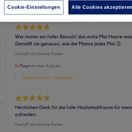
Sauberkeit
Cookie-Einstellungen
Alle Cookies akzeptiere
Wie immer ein toller Besuch! das erste Mal Haare wasc
Genießt sie genauso, wie die Mama jedes Mal 😉
6
Gestylt von Janine Kaiser
8
Tina
•
vor etwa 3 Jahren
3
Salonantwort anzeigen
1
1
Herzlichen Dank für die tolle Hochsteckfrisure für mei
zufrieden.
Gestylt von Janine Kaiser