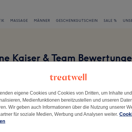
IK
MASSAGE
MÄNNER
GESCHENKGUTSCHEIN
SALE %
UNS
ine Kaiser & Team Bewertung
en
enden eigene Cookies und Cookies von Dritten, um Inhalte un
nalisieren, Medienfunktionen bereitzustellen und unseren Date
ren. Wir geben auch Informationen über die Nutzung unserer W
ch geschrieben.
artner für soziale Medien, Werbung und Analysen weiter.
Cooki
Ambiente
Se
ien