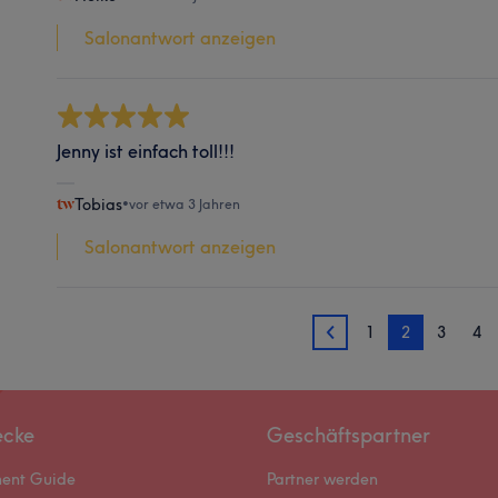
Salonantwort anzeigen
Jenny ist einfach toll!!!
Tobias
•
vor etwa 3 Jahren
Salonantwort anzeigen
1
2
3
4
1
ecke
Geschäftspartner
ment Guide
Partner werden