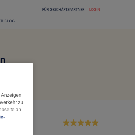
FÜR GESCHÄFTSPARTNER
LOGIN
ER BLOG
en
d Anzeigen
nverkehr zu
ebseite an
e-
rvice