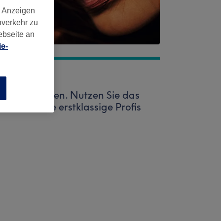
d Anzeigen
nverkehr zu
ebseite an
e-
n
well entgegen. Nutzen Sie das
warten viele erstklassige Profis