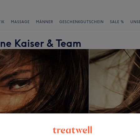
IK
MASSAGE
MÄNNER
GESCHENKGUTSCHEIN
SALE %
UNS
ine Kaiser & Team