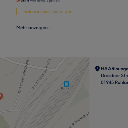
Gert
•
vor etwa 3 Jahren
Salonantwort anzeigen
Mehr anzeigen...
HAARlounge 
Dresdner Str
01945 Ruhla