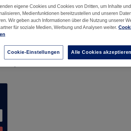
enden eigene Cookies und Cookies von Dritten, um Inhalte un
nalisieren, Medienfunktionen bereitzustellen und unseren Date
ren. Wir geben auch Informationen über die Nutzung unserer W
artner für soziale Medien, Werbung und Analysen weiter.
Cooki
ien
Cookie-Einstellungen
Alle Cookies akzeptiere
 Team nimmt derzeit keine Buchungen über Treat
verfügbare Salons in Ihrer Nähe zu finden.
Dort 