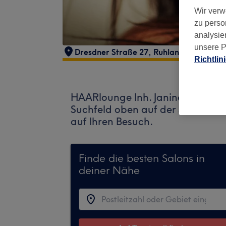
Wir verw
zu perso
analysie
unsere P
Dresdner Straße 27
,
Ruhland
,
01945
Richtlin
HAARlounge Inh. Janine Kaiser &
Suchfeld oben auf der Seite, um
auf Ihren Besuch.
Finde die besten Salons in
deiner Nähe