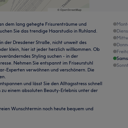
 an dem lang gehegte Frisurenträume und
Mont
uchen Sie das trendige Haarstudio in Ruhland.
Dien
Mitt
in der Dresdener Straße, nicht unweit des
Donn
er klein, hier ist jeder herzlich willkommen. Ob
Freit
pveränderndes Styling suchen - in der
Sams
resse. Nehmen Sie entspannt im Friseurstuhl
Sonn
Haar-Experten verwöhnen und verschönern. Die
en.
ntspannen und lässt Sie den Alltagsstress schnell
n zu einem absoluten Beauty-Erlebnis unter der
en freien Wunschtermin noch heute bequem und