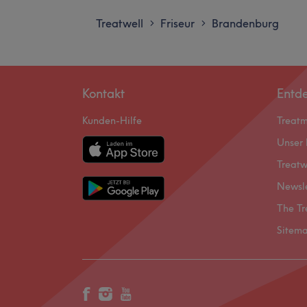
Treatwell
Friseur
Brandenburg
>
>
Kontakt
Entd
Kunden-Hilfe
Treat
Unser 
Treatw
Newsl
The Tr
Sitem