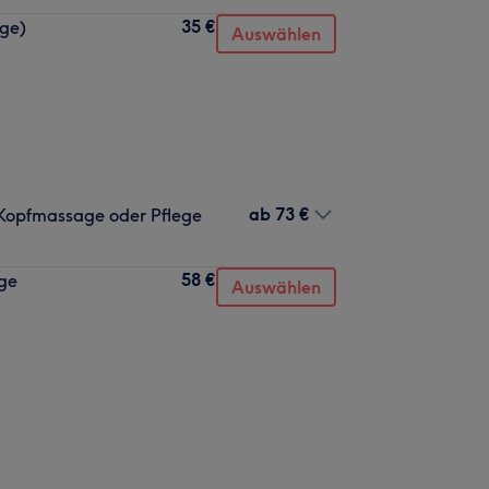
35 €
ege)
Auswählen
ab
73 €
 Kopfmassage oder Pflege
58 €
age
Auswählen