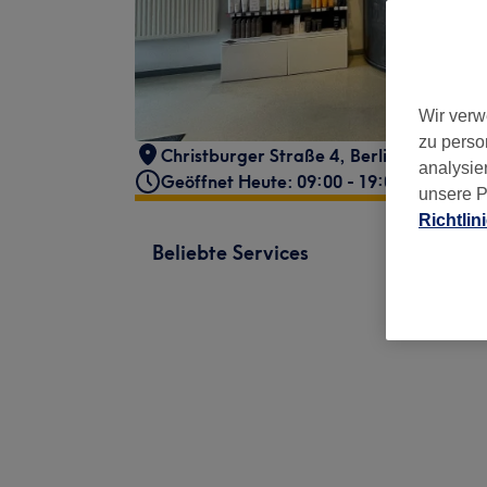
Wir verw
zu perso
Christburger Straße 4
,
Berlin, Prenzlau
analysie
Geöffnet Heute: 09:00 - 19:00
unsere P
Richtlin
Beliebte Services