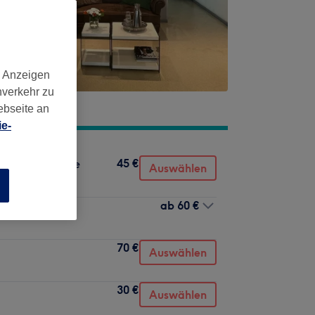
d Anzeigen
nverkehr zu
ebseite an
e-
45 €
er Schnitthaare
Auswählen
n
ab
60 €
70 €
Auswählen
30 €
Auswählen