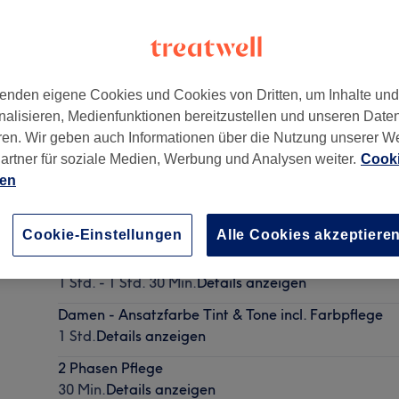
enden eigene Cookies und Cookies von Dritten, um Inhalte un
nalisieren, Medienfunktionen bereitzustellen und unseren Date
er Berg
,
10405
ren. Wir geben auch Informationen über die Nutzung unserer W
artner für soziale Medien, Werbung und Analysen weiter.
Cooki
ien
Herren - Waschen, Schneiden & Föhnen ausspülen d
45 Min.
Details anzeigen
Cookie-Einstellungen
Alle Cookies akzeptiere
Damen - Waschen, Schneiden & Föhnen & Beratung
1 Std. - 1 Std. 30 Min.
Details anzeigen
Damen - Ansatzfarbe Tint & Tone incl. Farbpflege
1 Std.
Details anzeigen
2 Phasen Pflege
30 Min.
Details anzeigen