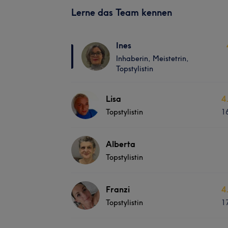
Lerne das Team kennen
Ines
Inhaberin, Meistetrin,
Topstylistin
Lisa
4
Topstylistin
1
Alberta
Topstylistin
Franzi
4
Topstylistin
1