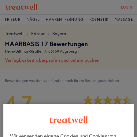
LOGIN
FRISEUR
NÄGEL
HAARENTFERNUNG
KOSMETIK
MASSAGE
Treatwell
Friseur
Bayern
>
>
HAARBASIS 17 Bewertungen
Heini-Dittmar-Straße 17, 86159 Augsburg
Verfügbarkeit überprüfen und online buchen
Bewertungen werden von Kunden nach ihrem Besuch geschrieben.
4,7
1374 Bewertungen
Ambiente
Wir verwenden eigene Cookies und Cookies von