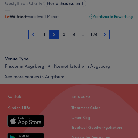
Gestylt von Charly
•
Herrenhaarschnitt
Wilfried
•
vor etwa 1 Monat
Verifizierte Bewertung
1
2
3
4
…
174
1
3
Venue Type
Friseur in Augsburg
Kosmetikstudio in Augsburg
See more venues in Augsburg
Kontakt
Entdecke
Kunden-Hilfe
Treatment Guide
Unser Blog
Treatwell Geschenkgutschein
Newsletter Anmeldung