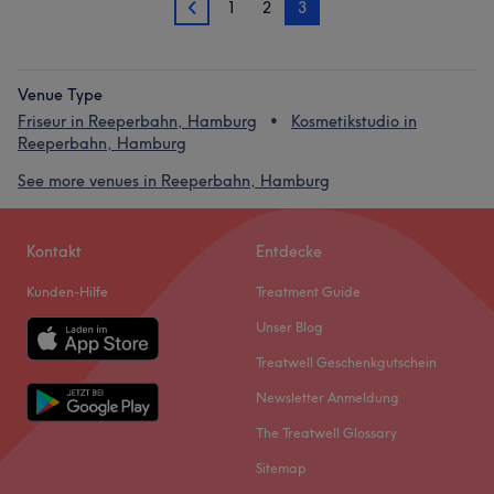
1
2
3
2
Venue Type
Friseur in Reeperbahn, Hamburg
Kosmetikstudio in
Reeperbahn, Hamburg
See more venues in Reeperbahn, Hamburg
Kontakt
Entdecke
Kunden-Hilfe
Treatment Guide
Unser Blog
Treatwell Geschenkgutschein
Newsletter Anmeldung
The Treatwell Glossary
Sitemap