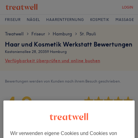
LOGIN
FRISEUR
NÄGEL
HAARENTFERNUNG
KOSMETIK
MASSAGE
Treatwell
Friseur
Hamburg
St. Pauli
>
>
>
Haar und Kosmetik Werkstatt Bewertungen
Kastanienallee 28, 20359 Hamburg
Verfügbarkeit überprüfen und online buchen
Bewertungen werden von Kunden nach ihrem Besuch geschrieben.
4,9
15 Bewertungen
Ambiente
Wir verwenden eigene Cookies und Cookies von