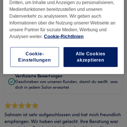
Sauberkeit
Dritten, um Inhalte und Anzeigen zu personalisieren,
Medienfunktionen bereitzustellen und unseren
Service
Datenverkehr zu analysieren. Wir geben auch
Informationen über die Nutzung unserer Webseite an
unsere Partner für soziale Medien, Werbung und
Analysen weiter.
Cookie-Richtlinien
Bewertungen filtern
Cookie-
Alle Cookies
Bewertung
Nach Sternen filtern
Einstellungen
akzeptieren
Verifizierte Bewertungen
Geschrieben von unseren Kunden, damit du weißt, was
dich in jedem Salon erwartet.
Sahnam ist sehr aufgeschlossen und hat mich freundlich
empfangen. Wir haben viel gelacht. Ihre Beratung war