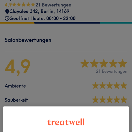
4,9
21 Bewertungen
Clayalee 342
,
Berlin
,
14169
Geöffnet Heute: 08:00 - 22:00
Salonbewertungen
4,9
21 Bewertungen
Ambiente
Sauberkeit
Service