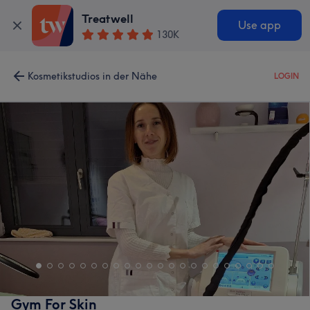
Treatwell
Use app
130K
Kosmetikstudios in der Nähe
LOGIN
Gym For Skin