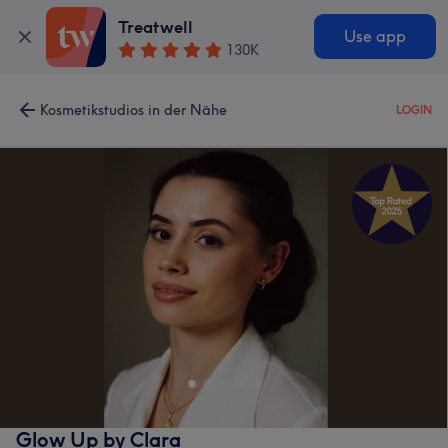
Treatwell
Use app
130K
Kosmetikstudios in der Nähe
LOGIN
Glow Up by Clara