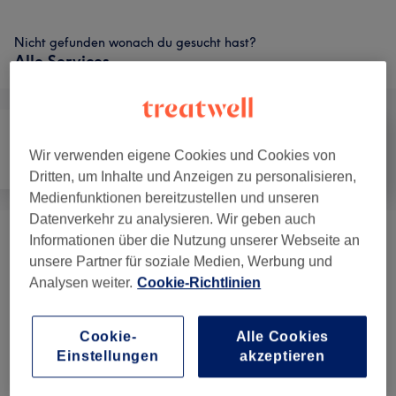
Nicht gefunden wonach du gesucht hast?
Alle Services
Wir verwenden eigene Cookies und Cookies von
Haarentfernung
Gesicht
Körper
Dritten, um Inhalte und Anzeigen zu personalisieren,
Medienfunktionen bereitzustellen und unseren
Datenverkehr zu analysieren. Wir geben auch
Informationen über die Nutzung unserer Webseite an
Körperbehandlungen
(
2
)
ab 60 €
unsere Partner für soziale Medien, Werbung und
Analysen weiter.
Cookie-Richtlinien
Unsere Arbeit
Bild anklicken für weitere Details
Cookie-
Alle Cookies
Einstellungen
akzeptieren