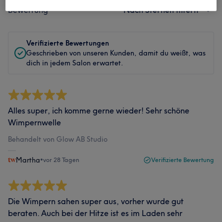
Bewertung
Nach Sternen filtern
Verifizierte Bewertungen
Geschrieben von unseren Kunden, damit du weißt, was
dich in jedem Salon erwartet.
Alles super, ich komme gerne wieder! Sehr schöne
Wimpernwelle
Behandelt von Glow AB Studio
Martha
•
vor 28 Tagen
Verifizierte Bewertung
Die Wimpern sahen super aus, vorher wurde gut
beraten. Auch bei der Hitze ist es im Laden sehr