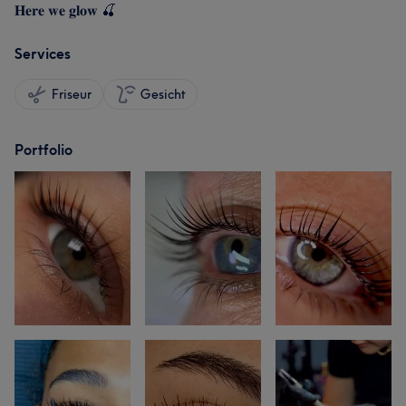
𝐇𝐞𝐫𝐞 𝐰𝐞 𝐠𝐥𝐨𝐰 🍒
Services
Friseur
Gesicht
Portfolio