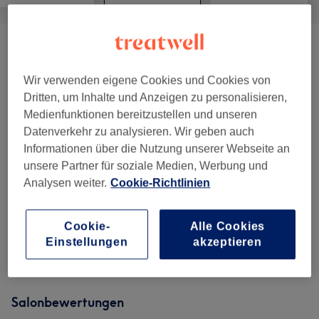
Gesichtsbehandlung - Glam Korean
ab 0,01 €
Facial
(
13
)
Wir verwenden eigene Cookies und Cookies von
Dritten, um Inhalte und Anzeigen zu personalisieren,
Glam Signature Combos
(
8
)
ab 55 €
Medienfunktionen bereitzustellen und unseren
Datenverkehr zu analysieren. Wir geben auch
Wimpernverlängerung
(
8
)
ab 0,01 €
Informationen über die Nutzung unserer Webseite an
unsere Partner für soziale Medien, Werbung und
Augenbrauen & Wimpernbehandlungen
(
8
)
ab 15 €
Analysen weiter.
Cookie-Richtlinien
Permanent Make-Up
(
5
)
ab 0,01 €
Cookie-
Alle Cookies
Einstellungen
akzeptieren
TW Behandlung
(
9
)
ab 1 €
Salonbewertungen