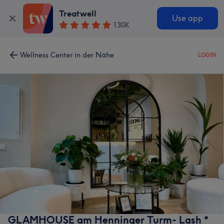
Treatwell
Use app
130K
Wellness Center in der Nähe
LOGIN
GLAMHOUSE am Henninger Turm- Lash *