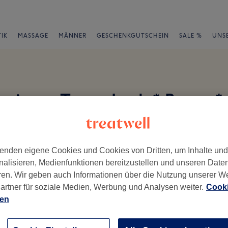
IK
MASSAGE
MÄNNER
GESCHENKGUTSCHEIN
SALE %
UNS
nger Turm- Lash * Brows * 
en
enden eigene Cookies und Cookies von Dritten, um Inhalte un
nalisieren, Medienfunktionen bereitzustellen und unseren Date
ren. Wir geben auch Informationen über die Nutzung unserer W
artner für soziale Medien, Werbung und Analysen weiter.
Cooki
ch geschrieben.
ien
Ambiente
Se