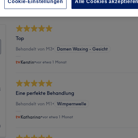
Sauberkeit
Cookie-Einstellungen
Alle Cookies akzeptiere
Top
Behandelt von M3
•
Damen Waxing - Gesicht
Kerstin
•
vor etwa 1 Monat
1
4
Eine perfekte Behandlung
1
Behandelt von M1
•
Wimpernwelle
1
Katharina
•
vor etwa 1 Monat
0