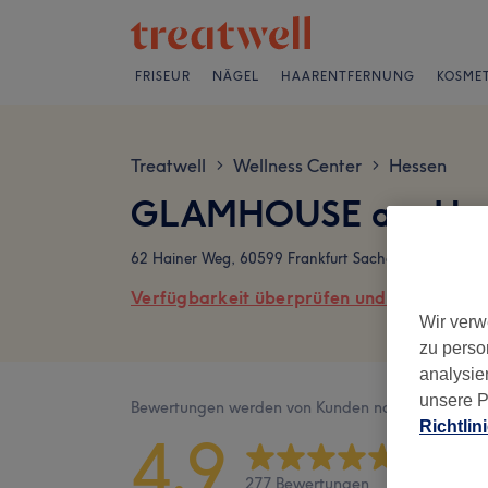
FRISEUR
NÄGEL
HAARENTFERNUNG
KOSMET
Treatwell
Wellness Center
Hessen
>
>
GLAMHOUSE am Henni
62 Hainer Weg, 60599 Frankfurt Sachenhausen
Verfügbarkeit überprüfen und online buch
Wir verw
zu perso
analysie
unsere P
Bewertungen werden von Kunden nach ihrem Besu
Richtlin
4,9
277 Bewertungen