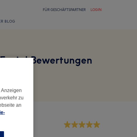
FÜR GESCHÄFTSPARTNER
LOGIN
ER BLOG
Facial Bewertungen
d Anzeigen
nverkehr zu
ebseite an
e-
rvice