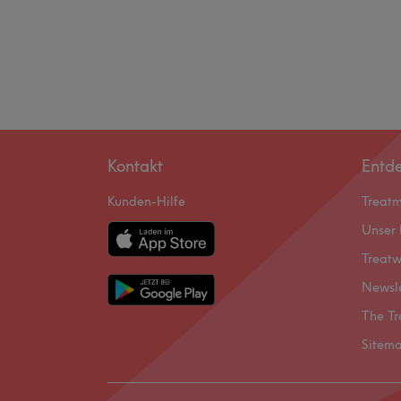
Kontakt
Entd
Kunden-Hilfe
Treat
Unser 
Treatw
Newsl
The Tr
Sitem