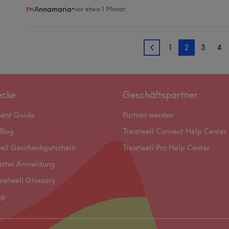
Αnnamaria
•
vor etwa 1 Monat
1
2
3
4
1
ecke
Geschäftspartner
ment Guide
Partner werden
Blog
Treatwell Connect Help Center
ell Geschenkgutschein
Treatwell Pro Help Center
etter Anmeldung
eatwell Glossary
ap