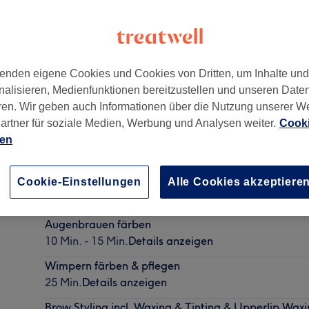
enden eigene Cookies und Cookies von Dritten, um Inhalte un
nalisieren, Medienfunktionen bereitzustellen und unseren Date
ren. Wir geben auch Informationen über die Nutzung unserer W
n
,
60599
artner für soziale Medien, Werbung und Analysen weiter.
Cooki
ien
Augenbrauen säubern, waxen, stylen & pflegen
Cookie-Einstellungen
Alle Cookies akzeptiere
25 Min.
Details anzeigen
Augenbrauen färben
10 Min. - 15 Min.
Details anzeigen
Wimpern färben & pflegen
25 Min.
Details anzeigen
Brow Styling incl. Waxing & Tinting & Upperlip Wax