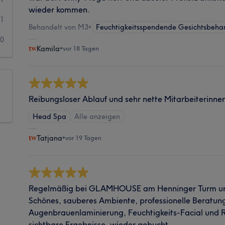
wieder kommen.
1
Behandelt von M3
•
Feuchtigkeitsspendende Gesichtsbeha
0
Kamila
•
vor 18 Tagen
Reibungsloser Ablauf und sehr nette Mitarbeiterinne
Head Spa
Alle anzeigen
Tatjana
•
vor 19 Tagen
Regelmäßig bei GLAMHOUSE am Henninger Turm und
Schönes, sauberes Ambiente, professionelle Beratun
Augenbrauenlaminierung, Feuchtigkeits-Facial und 
sichtbare Ergebnisse, wieder gebucht.