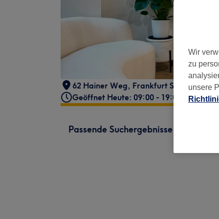
Wir verw
zu perso
analysie
62 Hainer Weg
,
Frankfurt Sachenhause
unsere P
Geöffnet Heute: 09:00 - 19:00
Richtlin
Passende Suchergebnisse