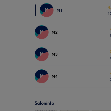
4
M
M1
1
M
M2
M
M3
M
M4
Saloninfo