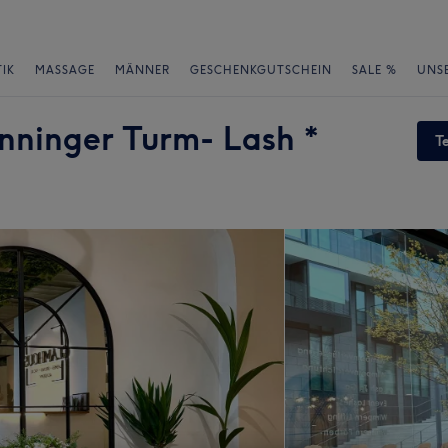
IK
MASSAGE
MÄNNER
GESCHENKGUTSCHEIN
SALE %
UNS
inger Turm- Lash *
T