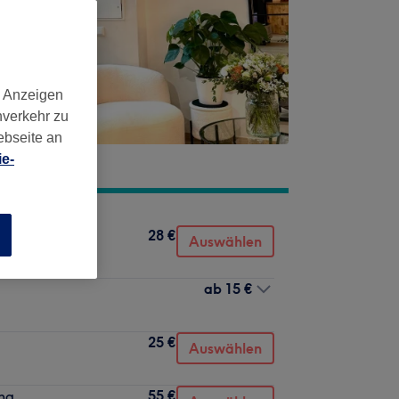
d Anzeigen
nverkehr zu
ebseite an
e-
28 €
n
Auswählen
ab
15 €
25 €
Auswählen
55 €
ing