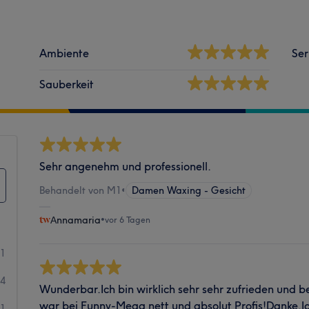
Ambiente
Ser
Sauberkeit
Sehr angenehm und professionell.
Behandelt von M1
•
Damen Waxing - Gesicht
Αnnamaria
•
vor 6 Tagen
01
14
Wunderbar.Ich bin wirklich sehr sehr zufrieden und 
war bei Funny-Mega nett und absolut Profis!Danke.
1