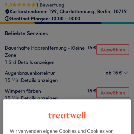
5,0
1 Bewertung
Kurfürstendamm 199
,
Charlottenburg
,
Berlin
,
10719
Geöffnet Morgen: 10:00 - 18:00
Beliebte Services
15 €
Dauerhafte Haarentfernung - Kleine
Auswählen
Zone
1 Std.
Details anzeigen
ab
15 €
Augenbrauenkorrektur
15 Min.
Details anzeigen
15 €
Wimpern färben
Auswählen
15 Min.
Details anzeigen
15 €
Augenbrauen färben
Auswählen
15 Min.
Details anzeigen
20 €
Dauerhafte Haarentfernung -
Auswählen
Wir verwenden eigene Cookies und Cookies von