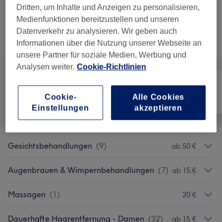
Wangen
Dritten, um Inhalte und Anzeigen zu personalisieren,
1 Std.
Details anzeigen
Medienfunktionen bereitzustellen und unseren
Datenverkehr zu analysieren. Wir geben auch
Alle Services
Informationen über die Nutzung unserer Webseite an
unsere Partner für soziale Medien, Werbung und
Analysen weiter.
Cookie-Richtlinien
Cookie-
Alle Cookies
Alle
Haarentfernung
Gesicht
Einstellungen
akzeptieren
Gesichtsbehandlungen
(
9
)
ab 50 €
Augenbrauen & Wimpernbehandlungen
(
7
)
ab 15 €
Massagen
(
1
)
20 €
Dauerhafte Haarentfernung - Damen
(
32
)
ab 15 €