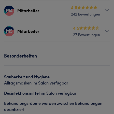
Freundlich
5
Professionell
5
Services
4.8
M4
Mitarbeiter
Was unsere Kunden über Mitarbeiter sagen
242 Bewertungen
Nägel
Professionell
13
Sympathisch
12
Freundlich
12
Services
4.5
M5
Mitarbeiter
Was unsere Kunden über Mitarbeiter sagen
Kompetent
7
27 Bewertungen
Nägel
Professionell
6
Freundlich
5
Sympathisch
5
Services
Was unsere Kunden über Mitarbeiter sagen
Besonderheiten
Nägel
Professionell
13
Kompetent
7
Sauberkeit und Hygiene
Alltagsmasken im Salon verfügbar
Desinfektionsmittel im Salon verfügbar
Behandlungsräume werden zwischen Behandlungen
desinfiziert