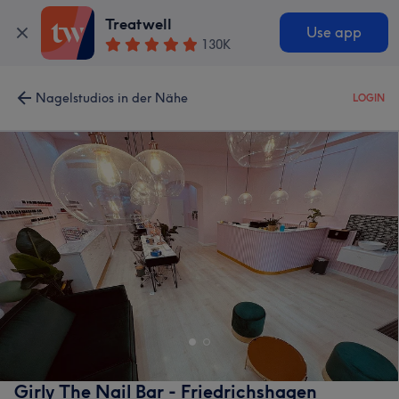
Treatwell
Use app
130K
Nagelstudios in der Nähe
LOGIN
Girly The Nail Bar - Friedrichshagen