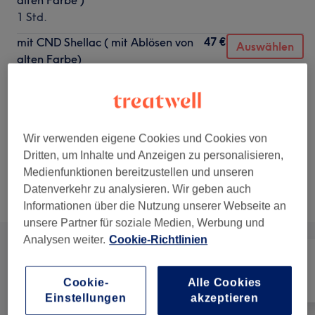
alten Farbe )
1 Std.
47 €
mit CND Shellac ( mit Ablösen von
Auswählen
alten Farbe)
1 Std.
52 €
Mit French ( mit Abmachen von
Auswählen
alten Farbe)
1 Std.
Wir verwenden eigene Cookies und Cookies von
Dritten, um Inhalte und Anzeigen zu personalisieren,
Medienfunktionen bereitzustellen und unseren
Nicht gefunden wonach du gesucht hast?
Datenverkehr zu analysieren. Wir geben auch
Alle Services
Informationen über die Nutzung unserer Webseite an
unsere Partner für soziale Medien, Werbung und
Analysen weiter.
Cookie-Richtlinien
Alle
Nägel
Gesicht
Cookie-
Alle Cookies
Einstellungen
akzeptieren