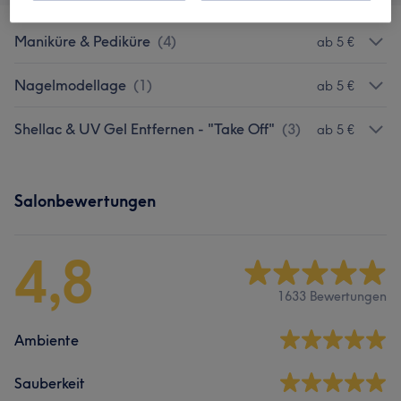
Maniküre & Pediküre
(
4
)
ab 5 €
Nagelmodellage
(
1
)
ab 5 €
Shellac & UV Gel Entfernen - "Take Off"
(
3
)
ab 5 €
Salonbewertungen
4,8
1633 Bewertungen
Ambiente
Sauberkeit