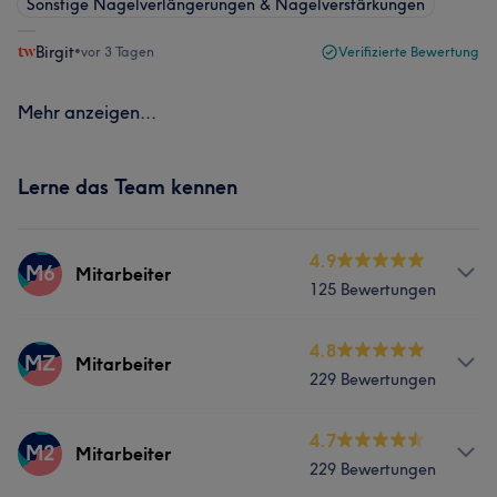
Sonstige Nagelverlängerungen & Nagelverstärkungen
Birgit
•
vor 3 Tagen
Verifizierte Bewertung
Mehr anzeigen...
Lerne das Team kennen
4.9
M6
Mitarbeiter
125 Bewertungen
Services
4.8
MZ
Mitarbeiter
229 Bewertungen
Nägel
Services
4.7
M2
Mitarbeiter
Was unsere Kunden über Mitarbeiter sagen
229 Bewertungen
Gesicht