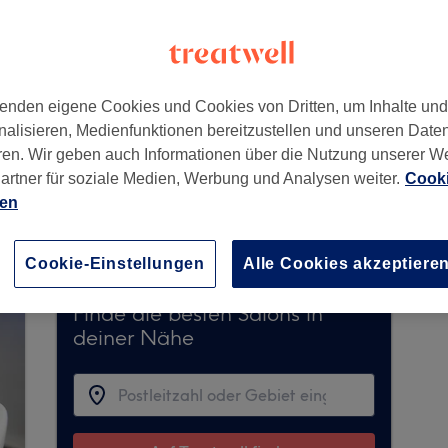
enden eigene Cookies und Cookies von Dritten, um Inhalte un
nalisieren, Medienfunktionen bereitzustellen und unseren Date
ren. Wir geben auch Informationen über die Nutzung unserer W
artner für soziale Medien, Werbung und Analysen weiter.
Cooki
meister nimmt derzeit keine Buchungen über Tre
ien
verfügbare Salons in Ihrer Nähe zu finden.
Dort 
Cookie-Einstellungen
Alle Cookies akzeptiere
Finde die besten Salons in
deiner Nähe