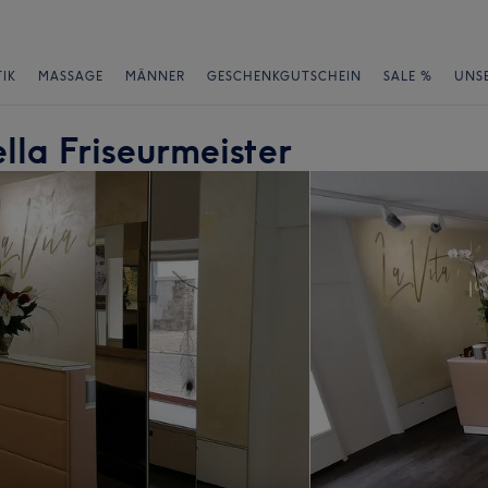
IK
MASSAGE
MÄNNER
GESCHENKGUTSCHEIN
SALE %
UNS
lla Friseurmeister