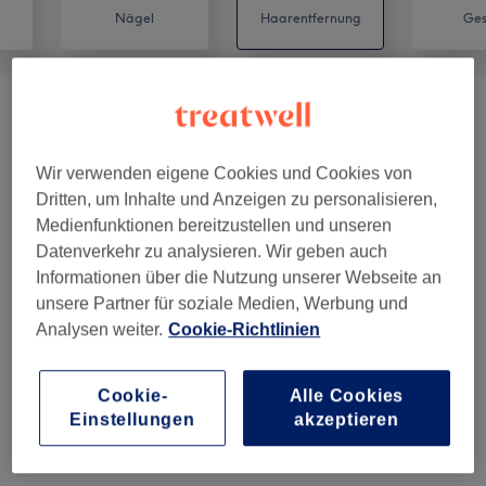
Nägel
Haarentfernung
Ges
Herren - Waxing
(
1
)
35 €
Damen - Sugaring
(
20
)
ab 10 €
Wir verwenden eigene Cookies und Cookies von
Dritten, um Inhalte und Anzeigen zu personalisieren,
Herren - Sugaring
(
8
)
Medienfunktionen bereitzustellen und unseren
ab 20 €
Datenverkehr zu analysieren. Wir geben auch
Damen - Waxing
(
8
)
Informationen über die Nutzung unserer Webseite an
ab 11 €
unsere Partner für soziale Medien, Werbung und
Analysen weiter.
Cookie-Richtlinien
Damen - SHR Haarentfernung
(
16
)
ab 25 €
Herren - SHR Haarentfernung
(
9
)
ab 30 €
Cookie-
Alle Cookies
Einstellungen
akzeptieren
Kosmetische Zahnaufhellung
(
1
)
ab 89 €