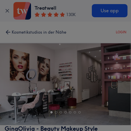
Treatwell
Use app
130K
Kosmetikstudios in der Nähe
LOGIN
GinaOlivia - Beauty Makeup Style