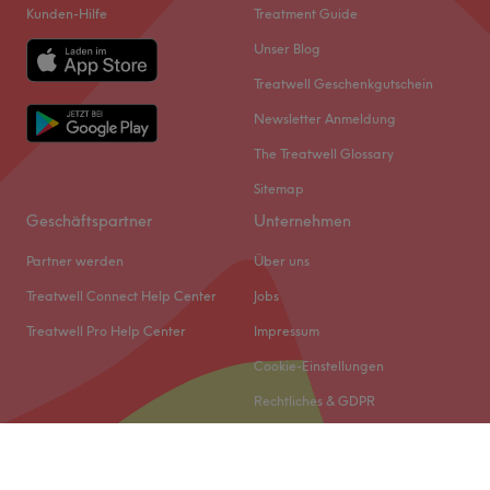
Kunden-Hilfe
Treatment Guide
Unser Blog
Treatwell Geschenkgutschein
Newsletter Anmeldung
The Treatwell Glossary
Sitemap
Geschäftspartner
Unternehmen
Partner werden
Über uns
Treatwell Connect Help Center
Jobs
Treatwell Pro Help Center
Impressum
Cookie-Einstellungen
Rechtliches & GDPR
© 2026 Treatwell DACH GmbH