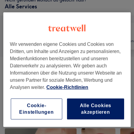
Nicht gefunden wonach du gesucht hast?
Alle Services
Alle
Nägel
Haarentfernun
Wir verwenden eigene Cookies und Cookies von
Dritten, um Inhalte und Anzeigen zu personalisieren,
Medienfunktionen bereitzustellen und unseren
Datenverkehr zu analysieren. Wir geben auch
Nagel Design
(
6
)
ab 60 €
Informationen über die Nutzung unserer Webseite an
unsere Partner für soziale Medien, Werbung und
Maniküre & Pediküre
(
9
)
ab 5 €
Analysen weiter.
Cookie-Richtlinien
Nagelmodellage
(
9
)
ab 5 €
Cookie-
Alle Cookies
Einstellungen
akzeptieren
Unsere Arbeit
Bild anklicken für weitere Details