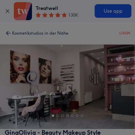
Treatwell
Use app
130K
Kosmetikstudios in der Nähe
LOGIN
GinaOlivia - Beauty Makeup Style