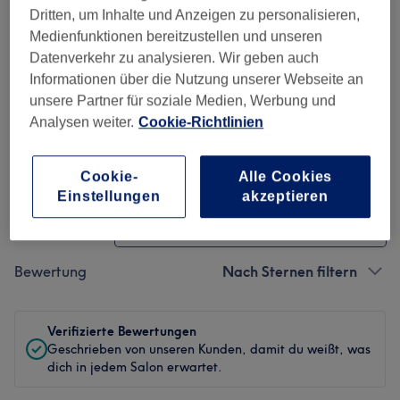
Ambiente
Dritten, um Inhalte und Anzeigen zu personalisieren,
Medienfunktionen bereitzustellen und unseren
Sauberkeit
Datenverkehr zu analysieren. Wir geben auch
Informationen über die Nutzung unserer Webseite an
Service
unsere Partner für soziale Medien, Werbung und
Analysen weiter.
Cookie-Richtlinien
Bewertungen filtern
Cookie-
Alle Cookies
Einstellungen
akzeptieren
Behandlung
Alle Bewertungen
Bewertung
Nach Sternen filtern
Verifizierte Bewertungen
Geschrieben von unseren Kunden, damit du weißt, was
dich in jedem Salon erwartet.