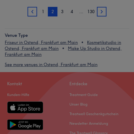
1
2
3
4
…
130
1
3
Venue Type
Friseur in Ostend, Frankfurt am Main
Kosmetikstudio in
Ostend, Frankfurt am Main
Make Up Studio in Ostend,
Frankfurt am Main
See more venues in Ostend, Frankfurt am Main
Kontakt
Entdecke
Kunden-Hilfe
Treatment Guide
Unser Blog
Treatwell Geschenkgutschein
Newsletter Anmeldung
The Treatwell Glossary