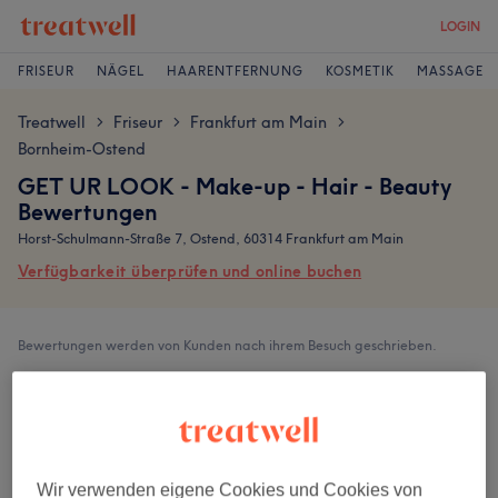
LOGIN
FRISEUR
NÄGEL
HAARENTFERNUNG
KOSMETIK
MASSAGE
Treatwell
Friseur
Frankfurt am Main
>
>
>
Bornheim-Ostend
GET UR LOOK - Make-up - Hair - Beauty
Bewertungen
Horst-Schulmann-Straße 7, Ostend, 60314 Frankfurt am Main
Verfügbarkeit überprüfen und online buchen
Bewertungen werden von Kunden nach ihrem Besuch geschrieben.
4,8
1026 Bewertungen
Wir verwenden eigene Cookies und Cookies von