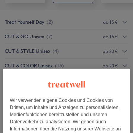
Treat Yourself Day
(
2
)
ab 15 €
CUT & GO Unisex
(
7
)
ab 15 €
CUT & STYLE Unisex
(
4
)
ab 20 €
CUT & COLOR Unisex
(
15
)
ab 20 €
HAARKUREN & PFLEGE
(
5
)
ab 35 €
HAARVERLÄNGERUNG /
ab 30 €
Wir verwenden eigene Cookies und Cookies von
HAARVERDICHTUNG
(
6
)
Dritten, um Inhalte und Anzeigen zu personalisieren,
Medienfunktionen bereitzustellen und unseren
DAUERWELLE & KERATINGLÄTTUNG
(
4
)
ab 20 €
Datenverkehr zu analysieren. Wir geben auch
Informationen über die Nutzung unserer Webseite an
MAKE-UP & HAIRSTYLING /