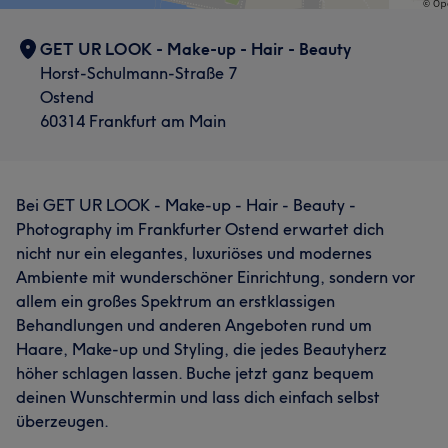
Detailverliebt
9
GET UR LOOK - Make-up - Hair - Beauty
Horst-Schulmann-Straße 7
Ostend
60314 Frankfurt am Main
Was unsere Kunden über Leo sagen
Bei GET UR LOOK - Make-up - Hair - Beauty -
Kompetent
8
Photography im Frankfurter Ostend erwartet dich
nicht nur ein elegantes, luxuriöses und modernes
Ambiente mit wunderschöner Einrichtung, sondern vor
allem ein großes Spektrum an erstklassigen
Was unsere Kunden über Isabelle sagen
Behandlungen und anderen Angeboten rund um
Haare, Make-up und Styling, die jedes Beautyherz
Kompetent
6
Erfahren
6
Professionell
5
höher schlagen lassen. Buche jetzt ganz bequem
deinen Wunschtermin und lass dich einfach selbst
überzeugen.