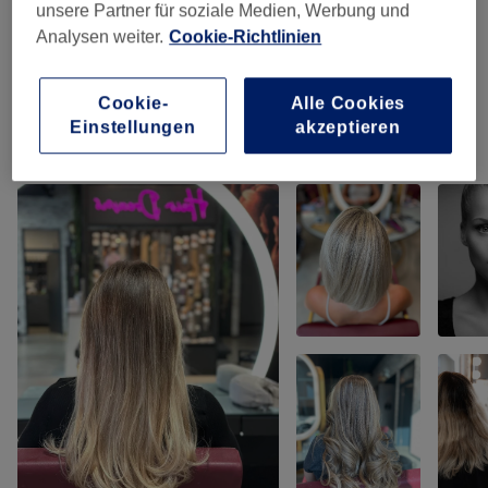
ab 60 €
unsere Partner für soziale Medien, Werbung und
WORKSHOPS
(
1
)
Analysen weiter.
Cookie-Richtlinien
MAKE-UP ARTIST COACHINGS
(
1
)
ab 450 €
Cookie-
Alle Cookies
Einstellungen
akzeptieren
Unsere Arbeit
Bild anklicken für weitere Details