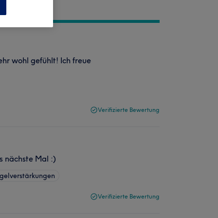
n
hr wohl gefühlt! Ich freue
Verifizierte Bewertung
s nächste Mal :)
gelverstärkungen
Verifizierte Bewertung