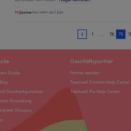
Janine
•
vor mehr als 1 Jahr
1
…
74
75
7
74
ecke
Geschäftspartner
ment Guide
Partner werden
Blog
Treatwell Connect Help Center
ell Geschenkgutschein
Treatwell Pro Help Center
etter Anmeldung
eatwell Glossary
ap