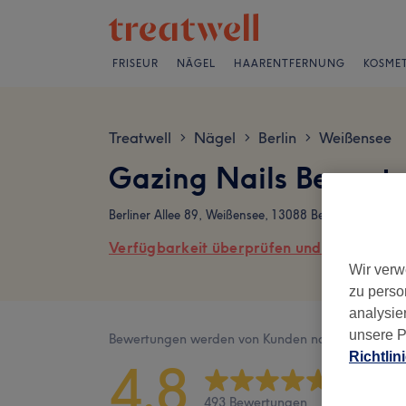
FRISEUR
NÄGEL
HAARENTFERNUNG
KOSMET
Treatwell
Nägel
Berlin
Weißensee
>
>
>
Gazing Nails Bewert
Berliner Allee 89, Weißensee, 13088 Berlin
Verfügbarkeit überprüfen und online buch
Wir verw
zu perso
analysie
unsere P
Bewertungen werden von Kunden nach ihrem Besu
Richtlin
4,8
493 Bewertungen