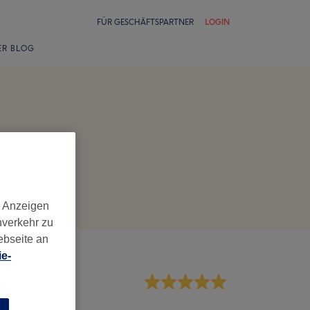
FÜR GESCHÄFTSPARTNER
LOGIN
ER BLOG
d Anzeigen
nverkehr zu
ebseite an
e-
rvice