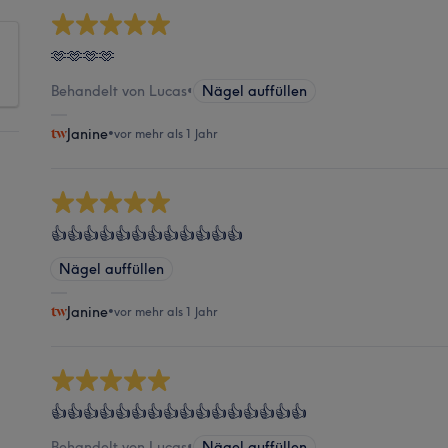
🫶🫶🫶🫶
Behandelt von Lucas
•
Nägel auffüllen
Janine
•
vor mehr als 1 Jahr
👍👍👍👍👍👍👍👍👍👍👍👍
Nägel auffüllen
Janine
•
vor mehr als 1 Jahr
👍👍👍👍👍👍👍👍👍👍👍👍👍👍👍👍
Behandelt von Lucas
•
Nägel auffüllen