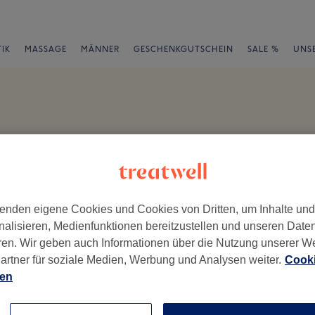
IK
MASSAGE
MÄNNER
GESCHENKGUTSCHEIN
SALE %
UNS
ungen
en
enden eigene Cookies und Cookies von Dritten, um Inhalte un
nalisieren, Medienfunktionen bereitzustellen und unseren Date
ren. Wir geben auch Informationen über die Nutzung unserer W
artner für soziale Medien, Werbung und Analysen weiter.
Cooki
ch geschrieben.
ien
Ambiente
Se