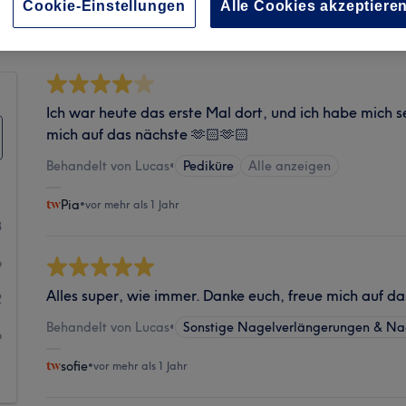
Sauberkeit
Cookie-Einstellungen
Alle Cookies akzeptiere
Ich war heute das erste Mal dort, und ich habe mich se
mich auf das nächste 🫶🏻🫶🏻
Behandelt von Lucas
•
Pediküre
Alle anzeigen
Pia
•
vor mehr als 1 Jahr
3
6
Alles super, wie immer. Danke euch, freue mich auf da
2
Behandelt von Lucas
•
Sonstige Nagelverlängerungen & Na
6
sofie
•
vor mehr als 1 Jahr
1