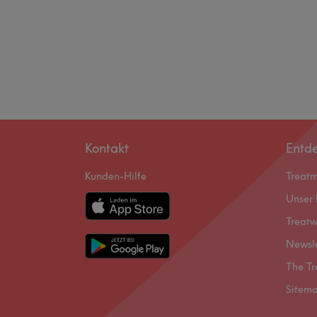
Kontakt
Entd
Kunden-Hilfe
Treat
Unser 
Treatw
Newsl
The Tr
Sitem