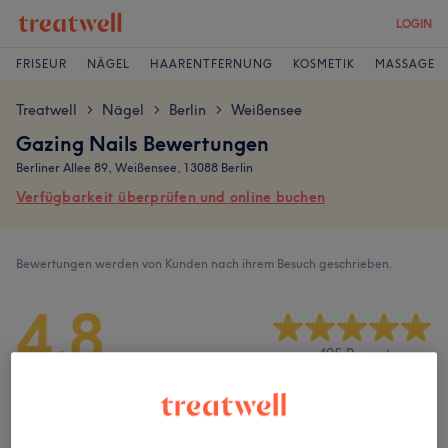
LOGIN
FRISEUR
NÄGEL
HAARENTFERNUNG
KOSMETIK
MASSAGE
Treatwell
Nägel
Berlin
Weißensee
>
>
>
Gazing Nails Bewertungen
Berliner Allee 89, Weißensee, 13088 Berlin
Verfügbarkeit überprüfen und online buchen
Bewertungen werden von Kunden nach ihrem Besuch geschrieben.
4,8
495 Bewertungen
Ambiente