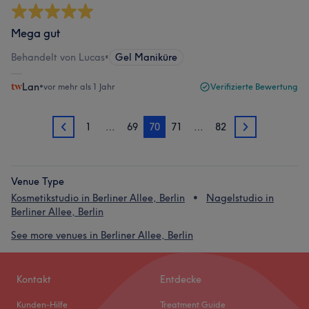
Mega gut
Behandelt von Lucas
•
Gel Maniküre
Lan
•
vor mehr als 1 Jahr
Verifizierte Bewertung
1
…
69
70
71
…
82
69
71
Venue Type
Kosmetikstudio in Berliner Allee, Berlin
Nagelstudio in
Berliner Allee, Berlin
See more venues in Berliner Allee, Berlin
Kontakt
Entdecke
Kunden-Hilfe
Treatment Guide