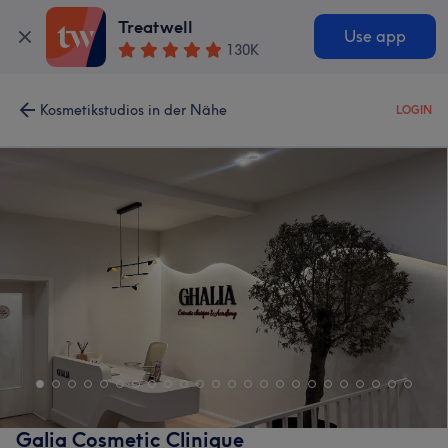
Treatwell
Use app
130K
Kosmetikstudios in der Nähe
LOGIN
Galia Cosmetic Clinique