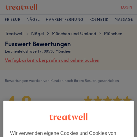
LOGIN
FRISEUR
NÄGEL
HAARENTFERNUNG
KOSMETIK
MASSAGE
Treatwell
Nägel
München und Umland
München
>
>
>
Fusswert Bewertungen
Lerchenfeldstraße 17, 80538 München
Verfügbarkeit überprüfen und online buchen
Bewertungen werden von Kunden nach ihrem Besuch geschrieben.
4,8
1641 Bewertungen
Ambiente
Wir verwenden eigene Cookies und Cookies von