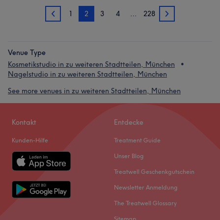
1
2
3
4
…
228
1
3
Venue Type
Kosmetikstudio in zu weiteren Stadtteilen, München
Nagelstudio in zu weiteren Stadtteilen, München
See more venues in zu weiteren Stadtteilen, München
Kontakt
Entdecke
Kunden-Hilfe
Treatment Guide
Unser Blog
Treatwell Geschenkgutschein
Newsletter Anmeldung
The Treatwell Glossary
Sitemap