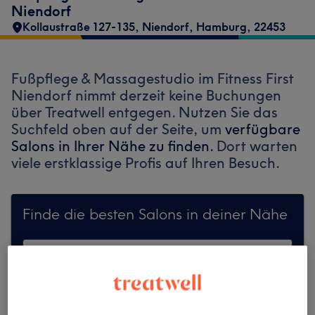
Niendorf
Kollaustraße 127-135
,
Niendorf
,
Hamburg
,
22453
Fußpflege & Massagestudio im Fitness First
Niendorf nimmt derzeit keine Buchungen
über Treatwell entgegen. Nutzen Sie das
Suchfeld oben auf der Seite, um
verfügbare
Salons in Ihrer Nähe zu finden.
Dort warten
viele erstklassige Profis auf Ihren Besuch.
Finde die besten Salons in deiner Nähe
Auf Treatwell finden