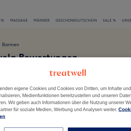
IK
MASSAGE
MÄNNER
GESCHENKGUTSCHEIN
SALE %
UNS
Barmen
uela Bewertungen
en
enden eigene Cookies und Cookies von Dritten, um Inhalte un
nalisieren, Medienfunktionen bereitzustellen und unseren Date
ren. Wir geben auch Informationen über die Nutzung unserer W
ch geschrieben.
artner für soziale Medien, Werbung und Analysen weiter.
Cooki
ien
Ambiente
Se