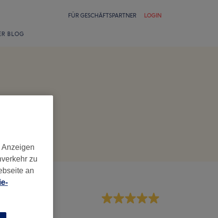
FÜR GESCHÄFTSPARTNER
LOGIN
ER BLOG
d Anzeigen
nverkehr zu
ebseite an
e-
rvice