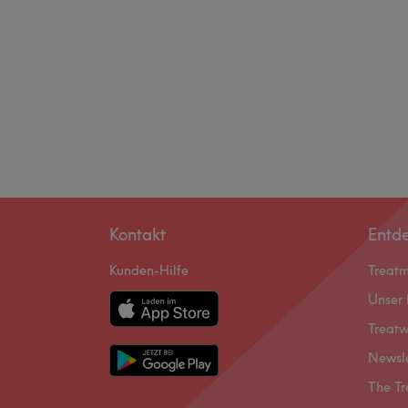
Kontakt
Entd
Kunden-Hilfe
Treat
Unser 
Treatw
Newsl
The Tr