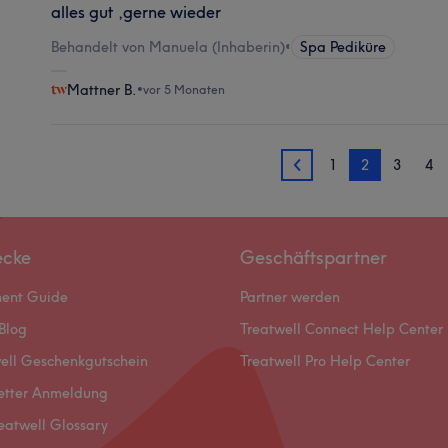
alles gut ,gerne wieder
Behandelt von Manuela (Inhaberin)
•
Spa Pediküre
Mattner B.
•
vor 5 Monaten
1
2
3
4
1
ecke
Geschäftspartner
ment Guide
Partner werden
Blog
Treatwell Connect Help Center
ell Geschenkgutschein
Treatwell Pro Help Center
etter Anmeldung
eatwell Glossary