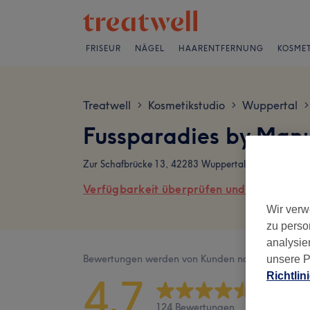
FRISEUR
NÄGEL
HAARENTFERNUNG
KOSMET
Treatwell
Kosmetikstudio
Wuppertal
>
>
>
Fussparadies by Man
Zur Schafbrücke 13, 42283 Wuppertal, Deutschland
Verfügbarkeit überprüfen und online buch
Wir verw
zu perso
analysie
Bewertungen werden von Kunden nach ihrem Besu
unsere P
Richtlin
4,7
124 Bewertungen