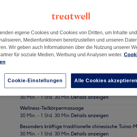
enden eigene Cookies und Cookies von Dritten, um Inhalte un
nalisieren, Medienfunktionen bereitzustellen und unseren Date
tstadt
,
40213
ren. Wir geben auch Informationen über die Nutzung unserer W
artner für soziale Medien, Werbung und Analysen weiter.
Cooki
ien
Traditionelle Tuina-Massage
30 Min. - 1 Std. 30 Min.
Details anzeigen
Cookie-Einstellungen
Alle Cookies akzeptiere
Traditionelle chinesische Tuina-Massage mit Fußm
30 Min. - 1 Std. 30 Min.
Details anzeigen
Wellness-Teilkörpermassage
30 Min. - 1 Std. 30 Min.
Details anzeigen
Besonders kräftige traditionelle chinesische Tuina
30 Min. - 1 Std. 30 Min.
Details anzeigen