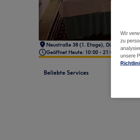
Wir verw
zu perso
Neustraße 38 (1. Etage)
,
Düsseldorf, Al
analysie
Geöffnet Heute: 10:00 - 21:00
unsere P
Richtlin
Beliebte Services