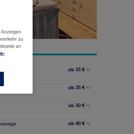
d Anzeigen
nverkehr zu
ebseite an
e-
ab
35 €
n
ab
35 €
assage
ab
30 €
ab
40 €
-Massage