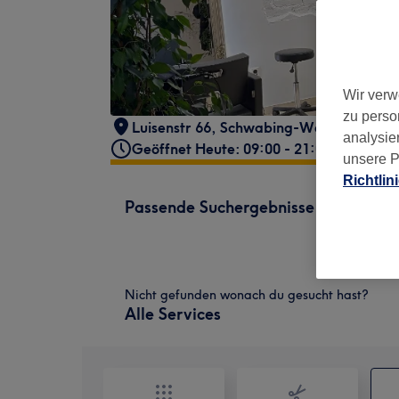
Wir verw
zu perso
Luisenstr 66
,
Schwabing-West
,
Münche
analysie
Geöffnet Heute: 09:00 - 21:00
unsere P
Richtlin
Passende Suchergebnisse
Nicht gefunden wonach du gesucht hast?
Alle Services