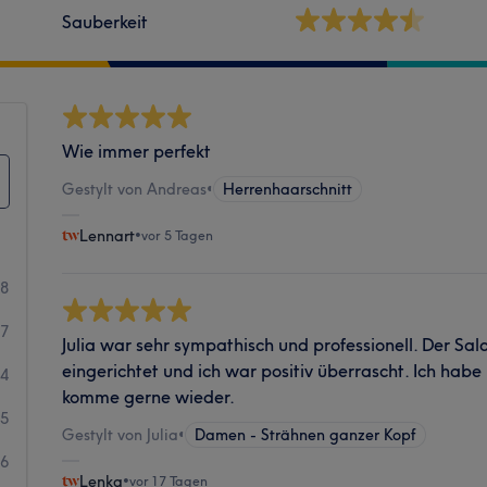
Sauberkeit
Wie immer perfekt
Gestylt von Andreas
•
Herrenhaarschnitt
Lennart
•
vor 5 Tagen
28
17
Julia war sehr sympathisch und professionell. Der Sa
eingerichtet und ich war positiv überrascht. Ich hab
4
komme gerne wieder.
5
Gestylt von Julia
•
Damen - Strähnen ganzer Kopf
16
Lenka
•
vor 17 Tagen