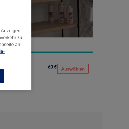
d Anzeigen
nverkehr zu
ebseite an
e-
60 €
Auswählen
n