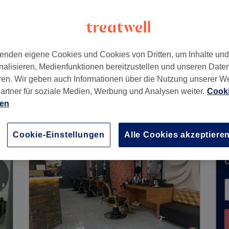
51
enden eigene Cookies und Cookies von Dritten, um Inhalte un
nalisieren, Medienfunktionen bereitzustellen und unseren Date
ren. Wir geben auch Informationen über die Nutzung unserer W
artner für soziale Medien, Werbung und Analysen weiter.
Cooki
keine Buchungen über Treatwell entgegen. Nutze
ien
hrer Nähe zu finden.
Dort warten viele erstklassi
Cookie-Einstellungen
Alle Cookies akzeptiere