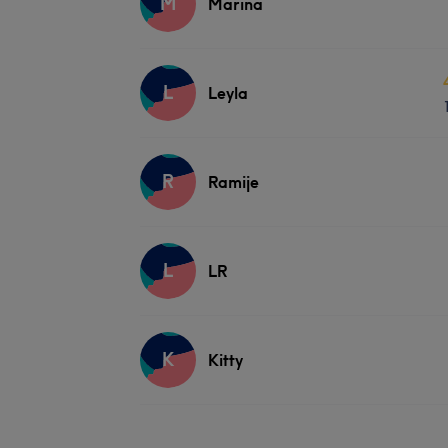
M
Marina
L
Leyla
R
Ramije
L
LR
K
Kitty