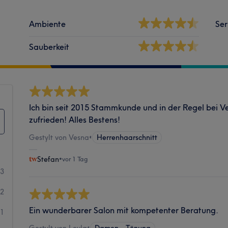
Ambiente
Ser
Sauberkeit
Ich bin seit 2015 Stammkunde und in der Regel bei Ve
zufrieden! Alles Bestens!
Gestylt von Vesna
•
Herrenhaarschnitt
Stefan
•
vor 1 Tag
23
2
Ein wunderbarer Salon mit kompetenter Beratung.
1
Gestylt von Leyla
•
Damen - Tönung