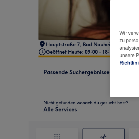
Wir verw
zu perso
Hauptstraße 7
,
Bad Nauheim
,
61231
analysie
Geöffnet Heute: 09:00 - 18:30
unsere P
Richtlin
Passende Suchergebnisse
Nicht gefunden wonach du gesucht hast?
Alle Services