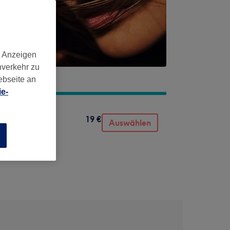
d Anzeigen
nverkehr zu
ebseite an
e-
19 €
Auswählen
n