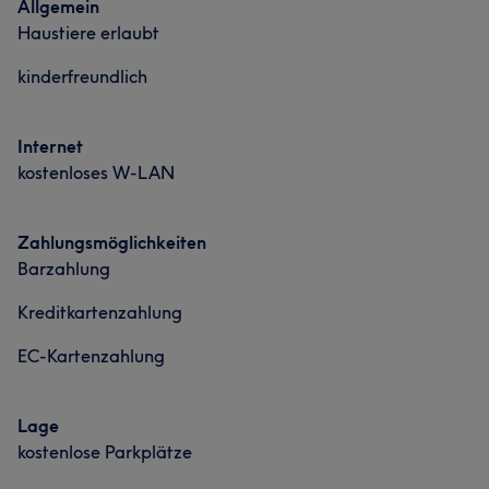
Allgemein
Services
Haustiere erlaubt
Friseur
Gesicht
Massage
kinderfreundlich
Haarentfernung
Internet
kostenloses W-LAN
Portfolio
Zahlungsmöglichkeiten
Barzahlung
Kreditkartenzahlung
EC-Kartenzahlung
Lage
kostenlose Parkplätze