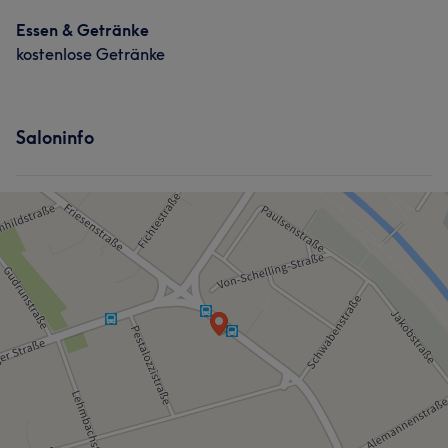
Essen & Getränke
kostenlose Getränke
Was unsere Kunden über Gabi sagen
Professionell
6
Herzlich
6
Kompetent
5
Saloninfo
Fürsorglich
5
Was unsere Kunden über Esra sagen
Professionell
5