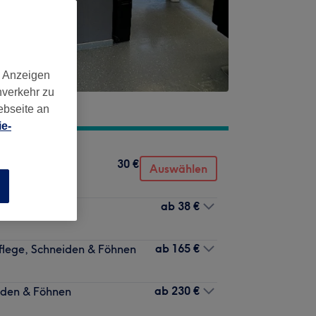
d Anzeigen
nverkehr zu
ebseite an
e-
30 €
Auswählen
n
ab
38 €
ab
165 €
Pflege, Schneiden & Föhnen
ab
230 €
eiden & Föhnen