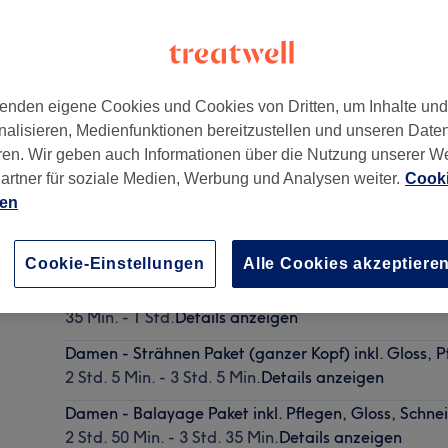
enden eigene Cookies und Cookies von Dritten, um Inhalte un
nalisieren, Medienfunktionen bereitzustellen und unseren Date
ilbek
,
22089
ren. Wir geben auch Informationen über die Nutzung unserer W
artner für soziale Medien, Werbung und Analysen weiter.
Cooki
ien
Herren - Waschen, Schneiden & Föhnen
30 Min.
Details anzeigen
Cookie-Einstellungen
Alle Cookies akzeptiere
Damen - Waschen, Schneiden, Pflegen & Föhnen
35 Min. - 1 Std.
Details anzeigen
Damen - Strähnen Paket (ganzer Kopf) inkl. Gloss, 
2 Std. 5 Min. - 3 Std. 5 Min.
Details anzeigen
Damen - Balayage Paket inkl. Pflegen, Gloss, Schn
2 Std. 50 Min. - 3 Std. 35 Min.
Details anzeigen