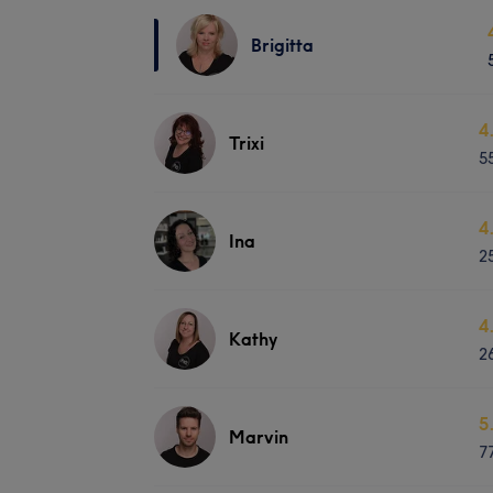
Brigitta
4
Trixi
5
4
Ina
2
4
Kathy
2
5
Marvin
7