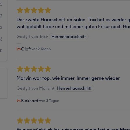
95
72
Der zweite Haarschnitt im Salon. Trixi hat es wieder 
wohlgefühlt habe und mit einer guten Frisur nach H
13
Gestylt von Trixi
•
Herrenhaarschnitt
3
Olaf
•
vor 2 Tagen
10
Marvin war top, wie immer. Immer gerne wieder
Gestylt von Marvin
•
Herrenhaarschnitt
Burkhard
•
vor 3 Tagen
Es ging pünktlich los, wir waren zügig fertig und Mar