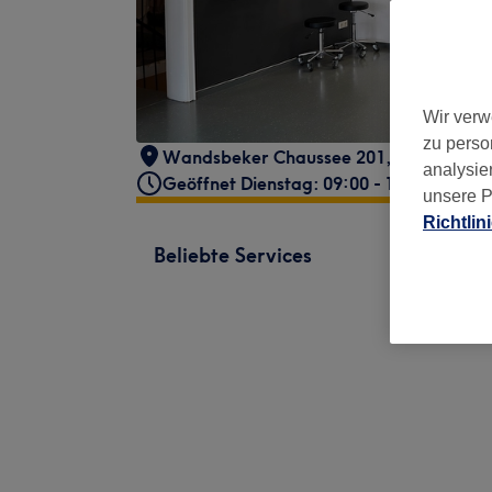
Wir verw
zu perso
Wandsbeker Chaussee 201
,
Hamburg, E
analysie
Geöffnet Dienstag: 09:00 - 19:00
unsere P
Richtlin
Beliebte Services