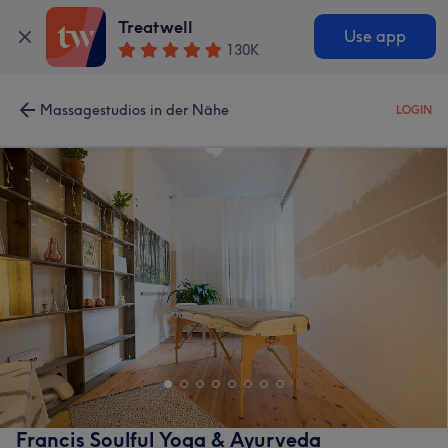
Treatwell
Use app
130K
Massagestudios in der Nähe
LOGIN
Francis Soulful Yoga & Ayurveda