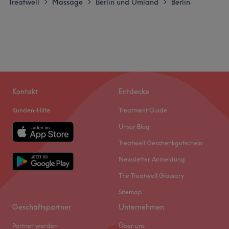
Treatwell
Massage
Berlin und Umland
Berlin
>
>
>
Kontakt
Entdecke
Kunden-Hilfe
Treatment Guide
Unser Blog
Treatwell Geschenkgutschein
Newsletter Anmeldung
The Treatwell Glossary
Sitemap
Geschäftspartner
Unternehmen
Partner werden
Über uns