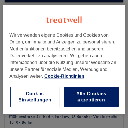
Wir verwenden eigene Cookies und Cookies von
Dritten, um Inhalte und Anzeigen zu personalisieren,
Medienfunktionen bereitzustellen und unseren
Datenverkehr zu analysieren. Wir geben auch
Informationen über die Nutzung unserer Webseite an
unsere Partner für soziale Medien, Werbung und
Analysen weiter.
Cookie-Richtlinien
Cookie-
Alle Cookies
BinhAn - Wellness & Head Spa
Einstellungen
akzeptieren
346 reviews
Mühlenstraße 43, Berlin Pankow, U-Bahnhof Vinetastraße,
13187 Berlin