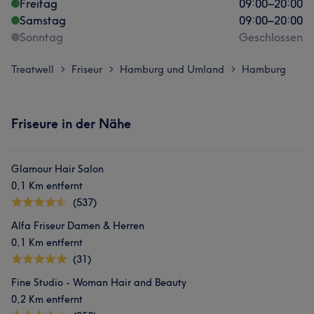
Freitag
09:00
–
20:00
Samstag
09:00
–
20:00
Sonntag
Geschlossen
Treatwell
Friseur
Hamburg und Umland
Hamburg
>
>
>
Friseure in der Nähe
Was unsere Kunden über Süri sagen
Glamour Hair Salon
0,1 Km entfernt
Professionell
8
Freundlich
6
Erfahren
6
(537)
Kompetent
5
Alfa Friseur Damen & Herren
0,1 Km entfernt
(31)
Fine Studio - Woman Hair and Beauty
0,2 Km entfernt