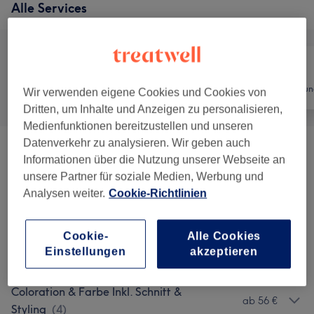
Alle Services
Alle
Friseur
Haarentfernun
Wir verwenden eigene Cookies und Cookies von
Dritten, um Inhalte und Anzeigen zu personalisieren,
Medienfunktionen bereitzustellen und unseren
Datenverkehr zu analysieren. Wir geben auch
Herren
(
10
)
ab 5 €
Informationen über die Nutzung unserer Webseite an
unsere Partner für soziale Medien, Werbung und
Damen
(
5
)
ab 20 €
Analysen weiter.
Cookie-Richtlinien
Coloration & Farbe Inkl. Selber Föhnen
(
8
)
ab 26 €
Cookie-
Alle Cookies
Einstellungen
akzeptieren
Coloration & Farbe Inkl. Föhnen / Styling
(
3
)
ab 41 €
Coloration & Farbe Inkl. Schnitt &
ab 56 €
Styling
(
4
)