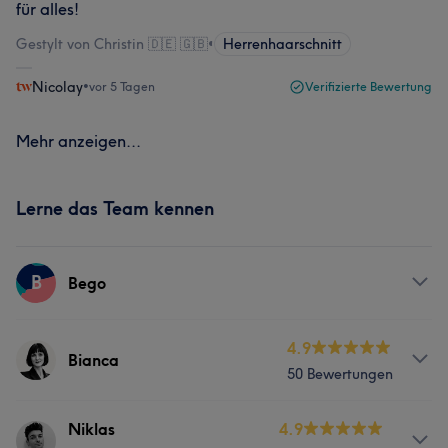
für alles!
Gestylt von Christin 🇩🇪 🇬🇧
•
Herrenhaarschnitt
Nicolay
•
vor 5 Tagen
Verifizierte Bewertung
Mehr anzeigen...
Lerne das Team kennen
B
Bego
Services
4.9
Bianca
50 Bewertungen
Friseur
Info
Niklas
4.9