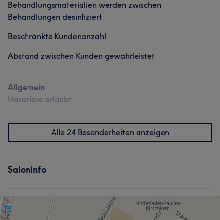
Behandlungsmaterialien werden zwischen
Friseur
Behandlungen desinfiziert
Was unsere Kunden über Caroline sagen
Beschränkte Kundenanzahl
Kompetent
25
Professionell
22
Herzlich
17
Abstand zwischen Kunden gewährleistet
Erfahren
14
Allgemein
Haustiere erlaubt
Alle 24 Besonderheiten anzeigen
Saloninfo