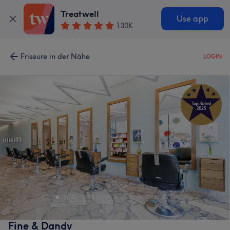
Treatwell
Use app
130K
Friseure in der Nähe
LOGIN
Fine & Dandy