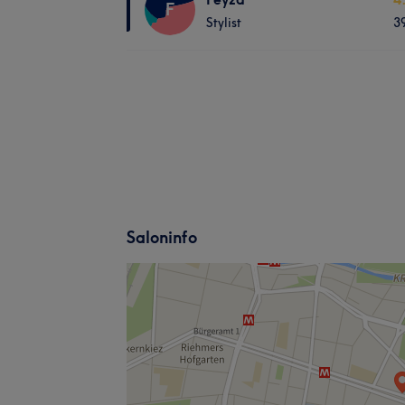
F
Stylist
3
Saloninfo