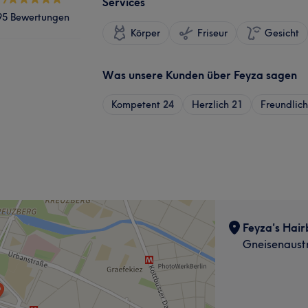
Services
95 Bewertungen
Körper
Friseur
Gesicht
Was unsere Kunden über Feyza sagen
Kompetent
24
Herzlich
21
Freundlich
Feyza's Hair
Gneisenaustr