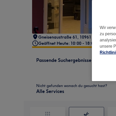
Wir verw
zu perso
Gneisenaustraße 61, 10961 Berlin, Deut
analysie
Geöffnet Heute: 10:00 - 18:00
unsere P
Richtlin
Passende Suchergebnisse
Nicht gefunden wonach du gesucht hast?
Alle Services