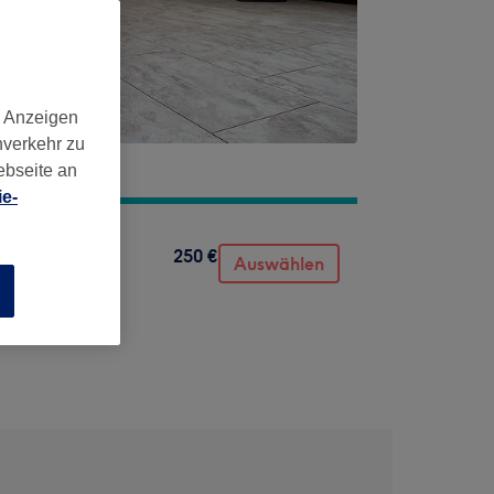
d Anzeigen
nverkehr zu
ebseite an
e-
250 €
Auswählen
n