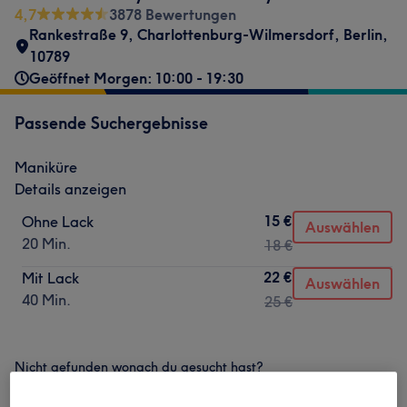
4,7
3878 Bewertungen
Rankestraße 9
,
Charlottenburg-Wilmersdorf
,
Berlin
,
10789
Geöffnet Morgen: 10:00 - 19:30
Passende Suchergebnisse
Maniküre
Details anzeigen
15 €
Ohne Lack
Auswählen
20 Min.
18 €
22 €
Mit Lack
Auswählen
40 Min.
25 €
Nicht gefunden wonach du gesucht hast?
Alle Services