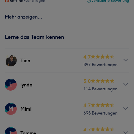
Bettina
•
vor 8 Tagen
Verifizierte Bewertung
Mehr anzeigen...
Lerne das Team kennen
4.7
Tien
897 Bewertungen
Services
5.0
L
lynda
114 Bewertungen
Nägel
Services
4.7
M
Mimi
Was unsere Kunden über Tien sagen
695 Bewertungen
Gesicht
Professionell
29
Freundlich
17
Kompetent
15
Services
4.7
T
Tommy