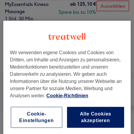
ab
125,10 €
MyEssentials Kineso
Auswählen
Massage
Spare bis zu 10%
1 Std. 30 Min.
Details anzeigen
150 €
Bend & Relax
Auswählen
2 Std. 40 Min.
Details anzeigen
210 €
Wir verwenden eigene Cookies und Cookies von
Dritten, um Inhalte und Anzeigen zu personalisieren,
Alle Services
Medienfunktionen bereitzustellen und unseren
Datenverkehr zu analysieren. Wir geben auch
Informationen über die Nutzung unserer Webseite an
unsere Partner für soziale Medien, Werbung und
Analysen weiter.
Cookie-Richtlinien
Alle
Massage
Körper
Cookie-
Alle Cookies
Einstellungen
akzeptieren
Massagen
(
8
)
ab 67,50 €