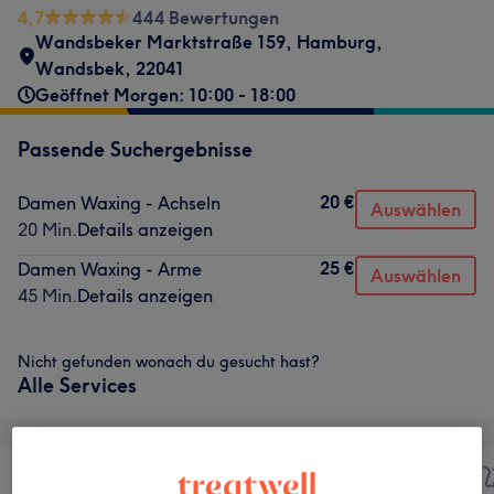
4,7
444 Bewertungen
Wandsbeker Marktstraße 159
,
Hamburg,
Wandsbek
,
22041
Geöffnet Morgen: 10:00 - 18:00
Passende Suchergebnisse
20 €
Damen Waxing - Achseln
Auswählen
20 Min.
Details anzeigen
25 €
Damen Waxing - Arme
Auswählen
45 Min.
Details anzeigen
Nicht gefunden wonach du gesucht hast?
Alle Services