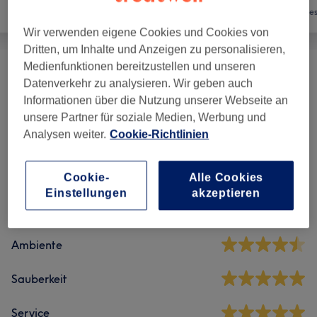
Friseur
Haarentfernung
Ges
Wir verwenden eigene Cookies und Cookies von
Dritten, um Inhalte und Anzeigen zu personalisieren,
Medienfunktionen bereitzustellen und unseren
Damen - Waxing
(
7
)
ab 6 €
Datenverkehr zu analysieren. Wir geben auch
Informationen über die Nutzung unserer Webseite an
unsere Partner für soziale Medien, Werbung und
Salonbewertungen
Analysen weiter.
Cookie-Richtlinien
4,7
Cookie-
Alle Cookies
Einstellungen
akzeptieren
444 Bewertungen
Ambiente
Sauberkeit
Service