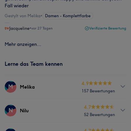
Fall wieder
Gestylt von Melika
•
Damen - Komplettfarbe
Jacqueline
•
vor 27 Tagen
Verifizierte Bewertung
Mehr anzeigen...
Lerne das Team kennen
4.9
M
Melika
157 Bewertungen
Services
4.7
N
Nilu
52 Bewertungen
Friseur
Gesicht
Haarentfernung
Services
4.7