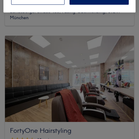
218 reviews
Landsberger Straße 483, Pasing-Obermenzing, 81241
München
FortyOne Hairstyling